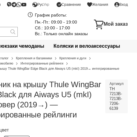
я
Сравнение
Рус
Укр
Желания
Вход
График работы:
Пн.-Пт.: 09:00 - 19:00
Мой заказ
Сб.: 10:00 - 17:00
Вс.: Только онлайн заказы
рюкзаки чемоданы
Коляски и велоаксессуары
аталог
Крепления и багажники
Крепления и дуги
томобилю
Интегрированные рейлинги
рышу Thule WingBar Edge Black для Aiways U5 (mkI) 2019→ интегрированные
ник на крышу Thule WingBar
Артикул
TH
lack для Aiways U5 (mkI)
7213B-
7213B-
овер (2019→) —
7206-
6139
рированные рейлинги
цвет