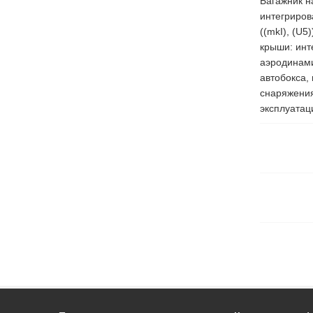
Багажник н
интегриров
((mkI), (U5
крыши: инт
аэродинами
автобокса,
снаряжения
эксплуатац