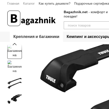
Перейти к основному контенту
Главная
Каталог
Как купить дешевле?
Подарочные сертифик
Контакты
Bagazhnik.net
- комфорт и 
поездке!
Крепления и багажники
Кемпинг и аксессуар