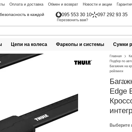
аты
Оплата и доставка
Обмен и возврат
Новости и акции
Гаранти
безопасность в каждой
095 553 30 10
097 292 93 35
Перезвонить вам?
ы
Цепи на колеса
Фаркопы и системы
Сумки 
Главная
К
Подбор по ав
Багажник на к
рейлинги
Багаж
Edge B
Кросс
интег
Выберите 