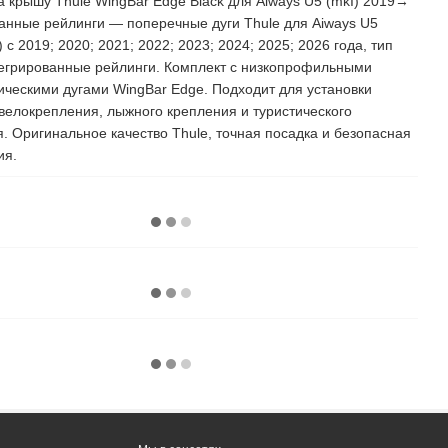
а крышу Thule WingBar Edge Black для Aiways U5 (mkI) 2019→
анные рейлинги — поперечные дуги Thule для Aiways U5
)) с 2019; 2020; 2021; 2022; 2023; 2024; 2025; 2026 года, тип
егрированные рейлинги. Комплект с низкопрофильными
ческими дугами WingBar Edge. Подходит для установки
 велокрепления, лыжного крепления и туристического
. Оригинальное качество Thule, точная посадка и безопасная
ия.