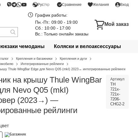
я
Сравнение
Рус
Укр
Желания
Вход
График работы:
Пн.-Пт.: 09:00 - 19:00
Мой заказ
Сб.: 10:00 - 17:00
Вс.: Только онлайн заказы
рюкзаки чемоданы
Коляски и велоаксессуары
аталог
Крепления и багажники
Крепления и дуги
томобилю
Интегрированные рейлинги
рышу Thule WingBar Edge для Nevo Q05 (mkI) 2023→ интегрированные рейлинги
ник на крышу Thule WingBar
Артикул
TH
для Nevo Q05 (mkI)
721x-
721x-
овер (2023→) —
7206-
CHG2-2
рированные рейлинги
цвет