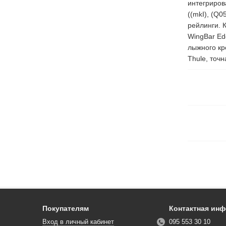
интегриров
((mkI), (Q0
рейлинги. 
WingBar Ed
лыжного кр
Thule, точ
Покупателям
Контактная ин
Вход в личный кабинет
095 553 30 10