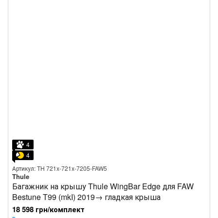
4
4
Артикул: TH 721x-721x-7205-FAW5
Thule
Багажник на крышу Thule WingBar Edge для FAW
Bestune T99 (mkI) 2019→ гладкая крыша
18 598 грн/комплект