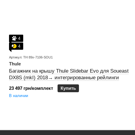
4
4
Артикул: TH 89x-7106-SOU1
Thule
Багажник на крышу Thule Slidebar Evo для Soueast
DX8S (mkI) 2018→ интегрированные рейлинги
23 497 грн/комплект
Купить
В наличии