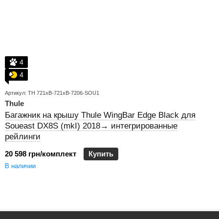
4
4
Артикул: TH 721xB-721xB-7206-SOU1
Thule
Багажник на крышу Thule WingBar Edge Black для
Soueast DX8S (mkI) 2018→ интегрированные
рейлинги
20 598 грн/комплект
Купить
В наличии