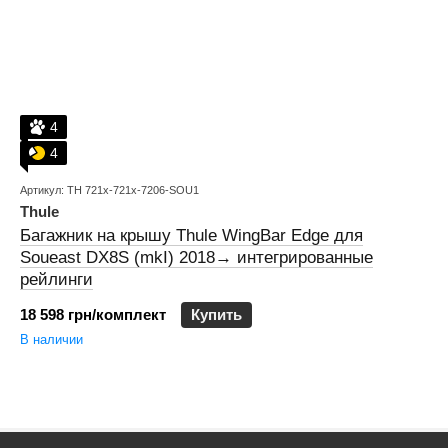
4
4
Артикул: TH 721x-721x-7206-SOU1
Thule
Багажник на крышу Thule WingBar Edge для
Soueast DX8S (mkI) 2018→ интегрированные
рейлинги
18 598 грн/комплект
Купить
В наличии