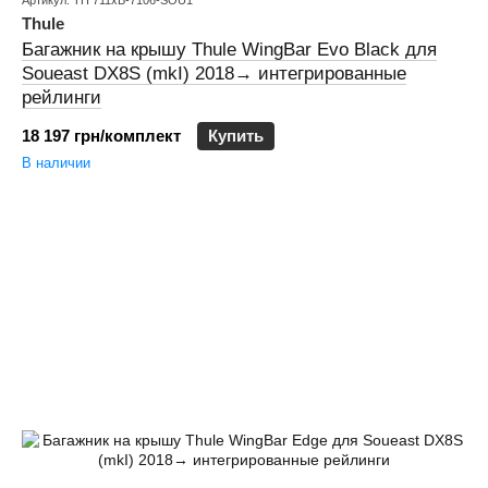
Артикул: TH 711xB-7106-SOU1
Thule
Багажник на крышу Thule WingBar Evo Black для
Soueast DX8S (mkI) 2018→ интегрированные
рейлинги
18 197 грн/комплект
Купить
В наличии