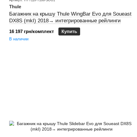
Артикул: TH 711x-7106-SOU1
Thule
Багажник на крышу Thule WingBar Evo для Soueast
DX8S (mkI) 2018→ интегрированные рейлинги
16 197 грн/комплект
Купить
В наличии