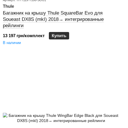
Артикул: TH 712x-7106-SOU1
Thule
Багажник на крышу Thule SquareBar Evo для
Soueast DX8S (mkI) 2018→ интегрированные
рейлинги
13 197 грн/комплект
Купить
В наличии