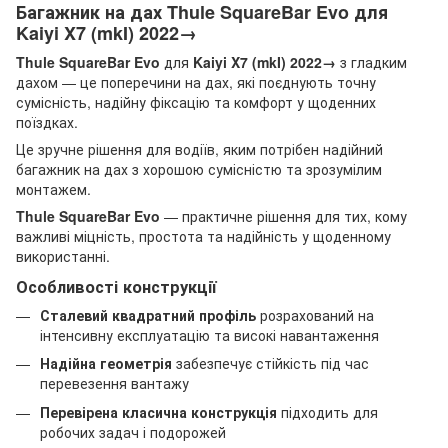
Багажник на дах Thule SquareBar Evo для
Kaiyi X7 (mkI) 2022→
Thule SquareBar Evo
для
Kaiyi X7 (mkI) 2022→
з гладким
дахом — це поперечини на дах, які поєднують точну
сумісність, надійну фіксацію та комфорт у щоденних
поїздках.
Це зручне рішення для водіїв, яким потрібен надійний
багажник на дах з хорошою сумісністю та зрозумілим
монтажем.
Thule SquareBar Evo
— практичне рішення для тих, кому
важливі міцність, простота та надійність у щоденному
використанні.
Особливості конструкції
Сталевий квадратний профіль
розрахований на
інтенсивну експлуатацію та високі навантаження
Надійна геометрія
забезпечує стійкість під час
перевезення вантажу
Перевірена класична конструкція
підходить для
робочих задач і подорожей