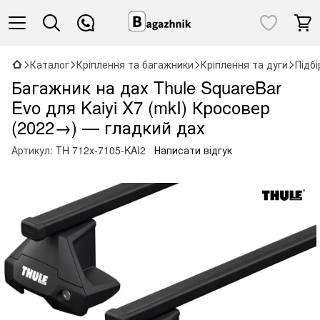
Каталог
Кріплення та багажники
Кріплення та дуги
Підб
Багажник на дах Thule SquareBar
Evo для Kaiyi X7 (mkI) Кросовер
(2022→) — гладкий дах
Артикул:
TH 712x-7105-KAI2
Написати відгук