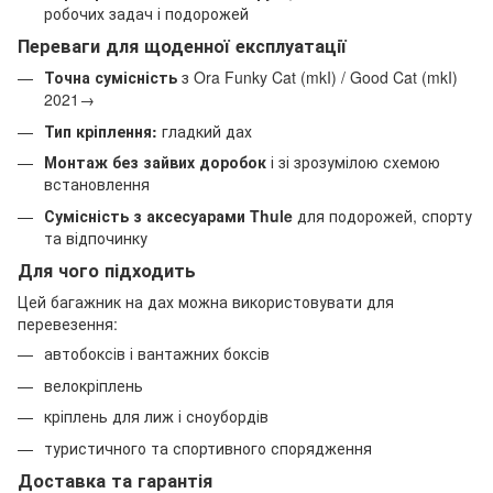
робочих задач і подорожей
Переваги для щоденної експлуатації
Точна сумісність
з Ora Funky Cat (mkI) / Good Cat (mkI)
2021→
Тип кріплення:
гладкий дах
Монтаж без зайвих доробок
і зі зрозумілою схемою
встановлення
Сумісність з аксесуарами Thule
для подорожей, спорту
та відпочинку
Для чого підходить
Цей багажник на дах можна використовувати для
перевезення:
автобоксів і вантажних боксів
велокріплень
кріплень для лиж і сноубордів
туристичного та спортивного спорядження
Доставка та гарантія