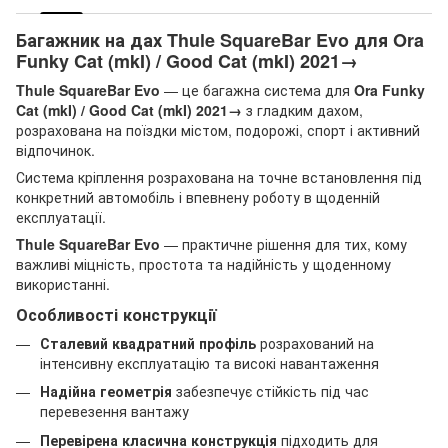
Багажник на дах Thule SquareBar Evo для Ora
Funky Cat (mkI) / Good Cat (mkI) 2021→
Thule SquareBar Evo
— це багажна система для
Ora Funky
Cat (mkI) / Good Cat (mkI) 2021→
з гладким дахом,
розрахована на поїздки містом, подорожі, спорт і активний
відпочинок.
Система кріплення розрахована на точне встановлення під
конкретний автомобіль і впевнену роботу в щоденній
експлуатації.
Thule SquareBar Evo
— практичне рішення для тих, кому
важливі міцність, простота та надійність у щоденному
використанні.
Особливості конструкції
Сталевий квадратний профіль
розрахований на
інтенсивну експлуатацію та високі навантаження
Надійна геометрія
забезпечує стійкість під час
перевезення вантажу
Перевірена класична конструкція
підходить для