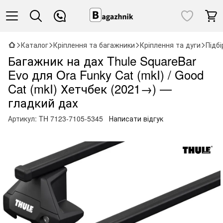
Каталог
Кріплення та багажники
Кріплення та дуги
Підб
Багажник на дах Thule SquareBar
Evo для Ora Funky Cat (mkI) / Good
Cat (mkI) Хетчбек (2021→) —
гладкий дах
Артикул:
TH 7123-7105-5345
Написати відгук