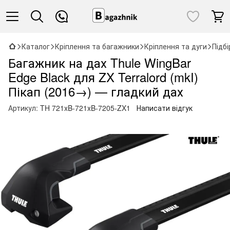
Каталог
Кріплення та багажники
Кріплення та дуги
Підб
Багажник на дах Thule WingBar
Edge Black для ZX Terralord (mkI)
Пікап (2016→) — гладкий дах
Артикул:
TH 721xB-721xB-7205-ZX1
Написати відгук