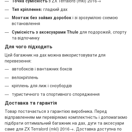
Точна сумісність
з ZX Terralord (mkI) 2016→
Тип кріплення:
гладкий дах
Монтаж без зайвих доробок
і зі зрозумілою схемою
встановлення
Сумісність з аксесуарами Thule
для подорожей, спорту
та відпочинку
Для чого підходить
Цей багажник на дах можна використовувати для
перевезення:
автобоксів і вантажних боксів
велокріплень
кріплень для лиж і сноубордів
туристичного та спортивного спорядження
Доставка та гарантія
Товар постачається з гарантією виробника. Перед
відправленням ми перевіряємо комплектність і допомагаємо
підібрати оптимальний багажник на дах, дуги та аксесуари
саме для ZX Terralord (mkI) 2016→. Доставка доступна по