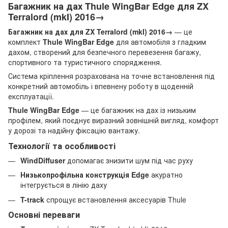
Багажник на дах Thule WingBar Edge для ZX
Terralord (mkI) 2016→
Багажник на дах для ZX Terralord (mkI) 2016→
— це
комплект
Thule WingBar Edge
для автомобіля з гладким
дахом, створений для безпечного перевезення багажу,
спортивного та туристичного спорядження.
Система кріплення розрахована на точне встановлення під
конкретний автомобіль і впевнену роботу в щоденній
експлуатації.
Thule WingBar Edge
— це багажник на дах із низьким
профілем, який поєднує виразний зовнішній вигляд, комфорт
у дорозі та надійну фіксацію вантажу.
Технології та особливості
WindDiffuser
допомагає знизити шум під час руху
Низькопрофільна конструкція Edge
акуратно
інтегрується в лінію даху
T-track
спрощує встановлення аксесуарів Thule
Основні переваги