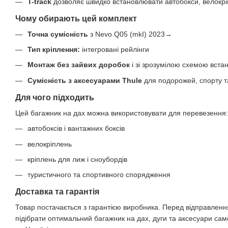
T-track
дозволяє швидко встановлювати автобокси, велокрі
Чому обирають цей комплект
Точна сумісність
з Nevo Q05 (mkI) 2023→
Тип кріплення:
інтегровані рейлінги
Монтаж без зайвих доробок
і зі зрозумілою схемою вста
Сумісність з аксесуарами Thule
для подорожей, спорту т
Для чого підходить
Цей багажник на дах можна використовувати для перевезення:
автобоксів і вантажних боксів
велокріплень
кріплень для лиж і сноубордів
туристичного та спортивного спорядження
Доставка та гарантія
Товар постачається з гарантією виробника. Перед відправлен
підібрати оптимальний багажник на дах, дуги та аксесуари са