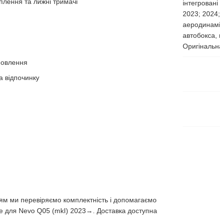
плення та лижні тримачі
інтегровані
2023; 2024;
аеродинамі
автобокса,
Оригінальна
новлення
а відпочинку
ням ми перевіряємо комплектність і допомагаємо
ме для Nevo Q05 (mkI) 2023→. Доставка доступна