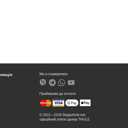
Ми в соцмережах
рмація
Приймаємо до оплати
?
© 2011—2026 Bagazhnik.net
офіційний online дилер THULE