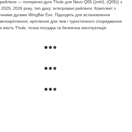
 рейлінги — поперечні дуги Thule для Nevo Q05 ((mkI), (Q05)) з
 2025; 2026 року, тип даху: інтегровані рейлінги. Комплект з
чними дугами WingBar Evo. Підходить для встановлення
 велокріплення, кріплення для лиж і туристичного спорядження.
 якість Thule, точна посадка та безпечна експлуатація.