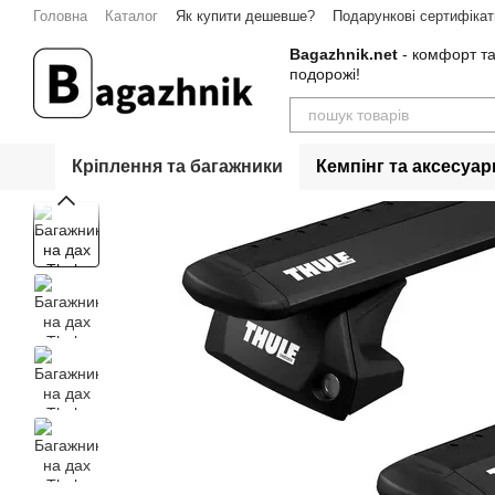
Перейти до основного контенту
Головна
Каталог
Як купити дешевше?
Подарункові сертифікат
Bagazhnik.net
- комфорт та
подорожі!
Кріплення та багажники
Кемпінг та аксесуар