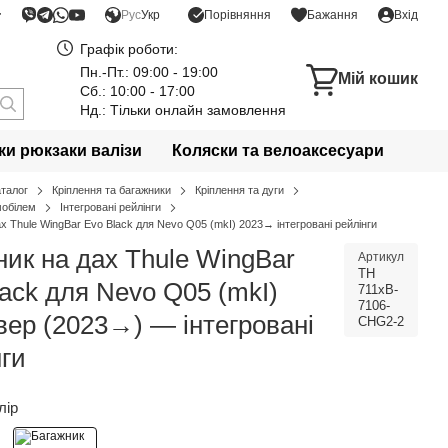
Порівняння
Рус
Укр
Бажання
Вхід
Графік роботи:
Пн.-Пт.: 09:00 - 19:00
Мій кошик
Сб.: 10:00 - 17:00
Нд.: Тільки онлайн замовлення
и рюкзаки валізи
Коляски та велоаксесуари
аталог
Кріплення та багажники
Кріплення та дуги
мобілем
Інтегровані рейлінги
х Thule WingBar Evo Black для Nevo Q05 (mkI) 2023→ інтегровані рейлінги
ник на дах Thule WingBar
Артикул
TH
lack для Nevo Q05 (mkI)
711xB-
7106-
вер (2023→) — інтегровані
CHG2-2
нги
лір