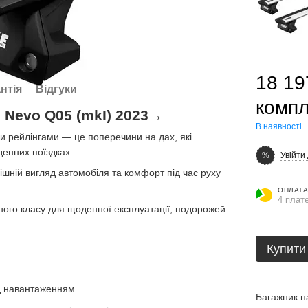
18 19
нтія
Відгуки
компл
 Nevo Q05 (mkI) 2023→
В наявності
и рейлінгами — це поперечини на дах, які
денних поїздках.
Увійти
%
ішній вигляд автомобіля та комфорт під час руху
ОПЛАТА
4 плате
ого класу для щоденної експлуатації, подорожей
Купити
ід навантаженням
Багажник н