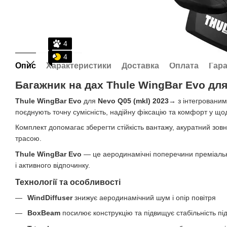
4
4
Опис
Характеристики
Доставка
Оплата
Гара
Багажник на дах Thule WingBar Evo для
Thule WingBar Evo
для
Nevo Q05 (mkI) 2023→
з інтегрованим
поєднують точну сумісність, надійну фіксацію та комфорт у що
Комплект допомагає зберегти стійкість вантажу, акуратний зовн
трасою.
Thule WingBar Evo
— це аеродинамічні поперечини преміальн
і активного відпочинку.
Технології та особливості
WindDiffuser
знижує аеродинамічний шум і опір повітря
BoxBeam
посилює конструкцію та підвищує стабільність п