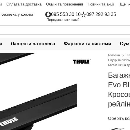
и
Оплата та доставка
Обмін та повернення
Новини та акції
Ще
 безпека у кожній
095 553 30 10
097 292 93 35
Передзвонити вам?
и
Ланцюги на колеса
Фаркопи та системи
Сумк
Головна
К
Підбір за авто
Багажник на да
Багаж
Evo B
Кросо
рейлі
Оберіть ко