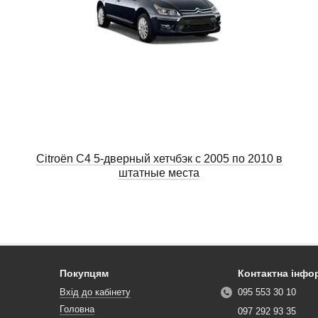
Citroën C4 5-дверный хетчбэк с 2005 по 2010 в
штатные места
Покупцям
Контактна інфо
Вхід до кабінету
095 553 30 10
Головна
097 292 93 35