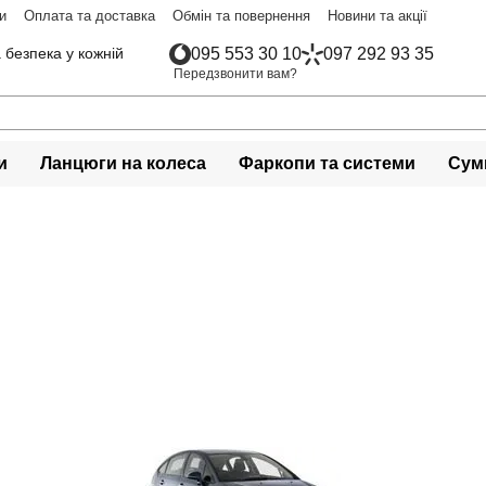
и
Оплата та доставка
Обмін та повернення
Новини та акції
 безпека у кожній
095 553 30 10
097 292 93 35
Передзвонити вам?
и
Ланцюги на колеса
Фаркопи та системи
Сумк