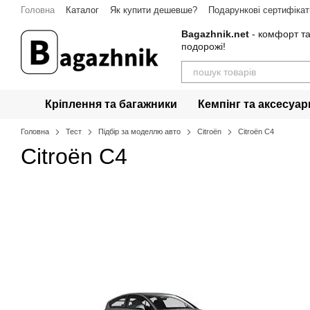
Перейти до основного контенту
Головна
Каталог
Як купити дешевше?
Подарункові сертифікат
Гарантія
Контакти
Bagazhnik.net
- комфорт та
подорожі!
Кріплення та багажники
Кемпінг та аксесуар
Головна
Тест
Підбір за моделлю авто
Citroën
Citroën C4
Citroën C4