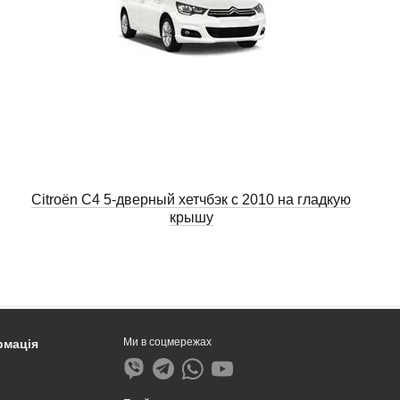
Citroën C4 5-дверный хетчбэк с 2010 на гладкую
крышу
Ми в соцмережах
рмація