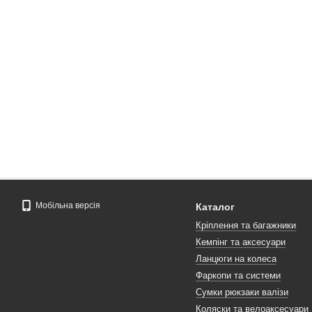
Мобільна версія
Каталог
Кріплення та багажники
Кемпінг та аксесуари
Ланцюги на колеса
Фаркопи та системи
Сумки рюкзаки валізи
Коляски та велоаксесуари