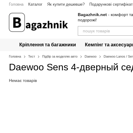
Перейти до основного контенту
Головна
Каталог
Як купити дешевше?
Подарункові сертифікат
Bagazhnik.net
- комфорт та
подорожі!
Кріплення та багажники
Кемпінг та аксесуар
Головна
Тест
Підбір за моделлю авто
Daewoo
Daewoo Lanos / Se
Daewoo Sens 4-дверный се
Немає товарів