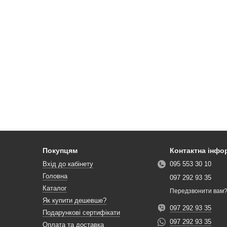
Покупцям
Контактна інфо
Вхід до кабінету
095 553 30 10
Головна
097 292 93 35
Каталог
Передзвонити вам
Як купити дешевше?
097 292 93 35
Подарункові сертифікати
097 292 93 35
Оплата та доставка