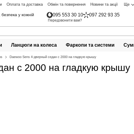
и
Оплата та доставка
Обмін та повернення
Новини та акції
Ще
 безпека у кожній
095 553 30 10
097 292 93 35
Передзвонити вам?
и
Ланцюги на колеса
Фаркопи та системи
Сумк
ns
Daewoo Sens 4-дверный седан с 2000 на гладкую крышу
дан с 2000 на гладкую крышу