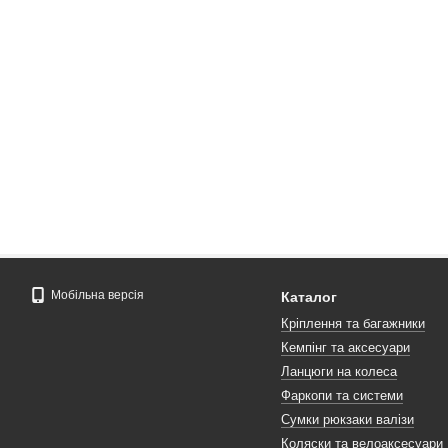
Мобільна версія
Каталог
Кріплення та багажники
Кемпінг та аксесуари
Ланцюги на колеса
Фаркопи та системи
Сумки рюкзаки валізи
Коляски та велоаксесуари