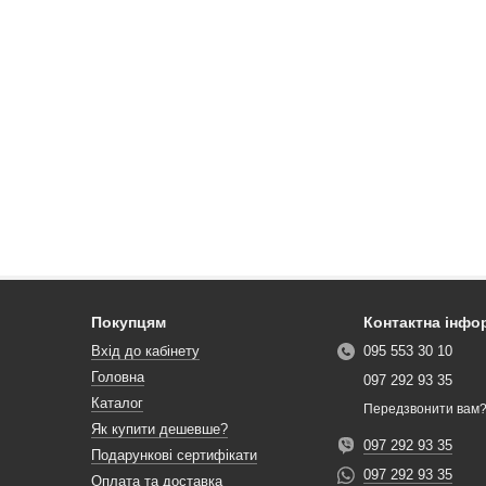
Покупцям
Контактна інфо
Вхід до кабінету
095 553 30 10
Головна
097 292 93 35
Каталог
Передзвонити вам
Як купити дешевше?
097 292 93 35
Подарункові сертифікати
097 292 93 35
Оплата та доставка