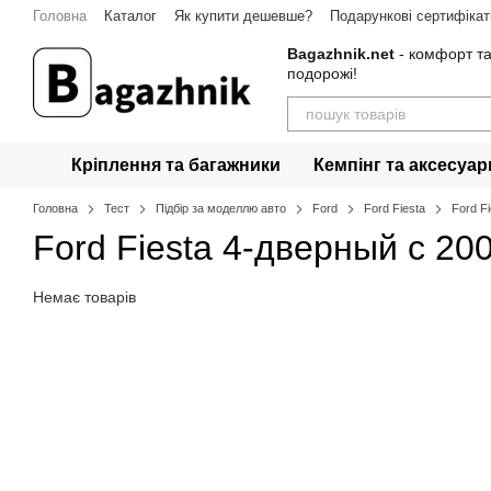
Перейти до основного контенту
Головна
Каталог
Як купити дешевше?
Подарункові сертифікат
Bagazhnik.net
- комфорт та
подорожі!
Кріплення та багажники
Кемпінг та аксесуар
Головна
Тест
Підбір за моделлю авто
Ford
Ford Fiesta
Ford F
Ford Fiesta 4-дверный с 20
Немає товарів