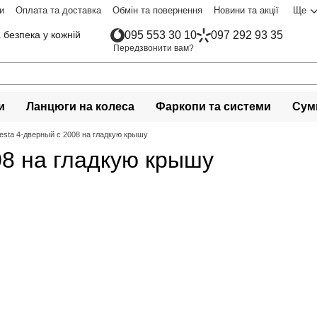
и
Оплата та доставка
Обмін та повернення
Новини та акції
Ще
 безпека у кожній
095 553 30 10
097 292 93 35
Передзвонити вам?
и
Ланцюги на колеса
Фаркопи та системи
Сумк
iesta 4-дверный с 2008 на гладкую крышу
08 на гладкую крышу