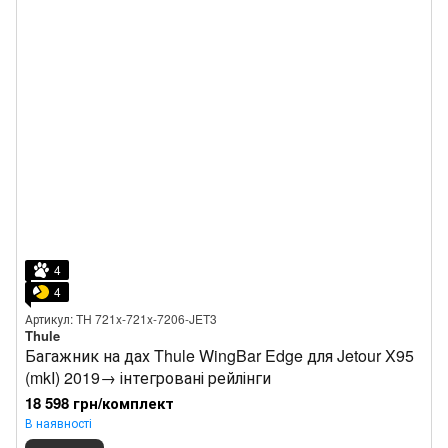
4
4
Артикул: TH 721x-721x-7206-JET3
Thule
Багажник на дах Thule WingBar Edge для Jetour X95
(mkI) 2019→ інтегровані рейлінги
18 598 грн/комплект
В наявності