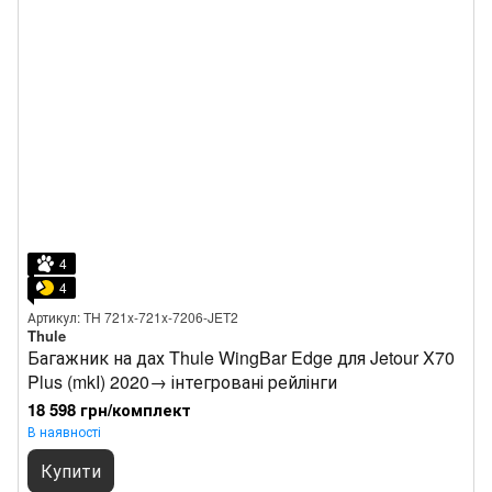
4
4
Артикул: TH 721x-721x-7206-JET2
Thule
Багажник на дах Thule WingBar Edge для Jetour X70
Plus (mkI) 2020→ інтегровані рейлінги
18 598 грн/комплект
В наявності
Купити