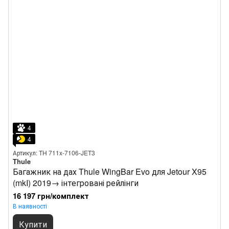
4
4
Артикул: TH 711x-7106-JET3
Thule
Багажник на дах Thule WingBar Evo для Jetour X95
(mkI) 2019→ інтегровані рейлінги
16 197 грн/комплект
В наявності
Купити