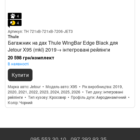
4
4
Артикул: TH 721xB-721xB-7206-JET3
Thule
Багажник на дах Thule WingBar Edge Black для
Jetour X95 (mkI) 2019→ інтегровані рейлінги
20 598 грн/комплект
В наявності
Купити
Марка авто
Jetour
Модель авто
X95
Рік виробництва
2019,
2020, 2021, 2022, 2023, 2024, 2025, 2026
Тип даху
інтегровані
рейлінги
Тип кузову
Кросовер
Профіль дуги
Аеродинамічний
Колір
Чорний
095 553 30 10
097 292 93 35