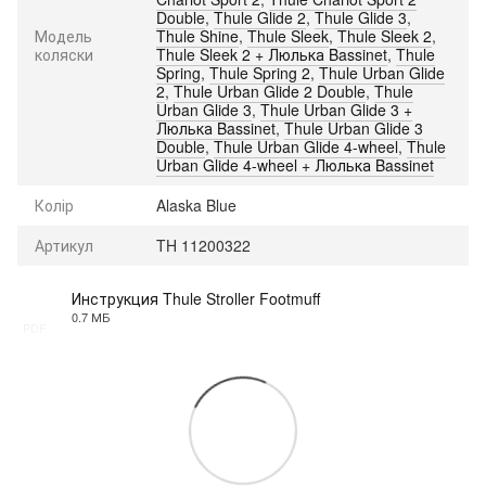
Double
,
Thule Glide 2
,
Thule Glide 3
,
Модель
Thule Shine
,
Thule Sleek
,
Thule Sleek 2
,
коляски
Thule Sleek 2 + Люлька Bassinet
,
Thule
Spring
,
Thule Spring 2
,
Thule Urban Glide
2
,
Thule Urban Glide 2 Double
,
Thule
Urban Glide 3
,
Thule Urban Glide 3 +
Люлька Bassinet
,
Thule Urban Glide 3
Double
,
Thule Urban Glide 4-wheel
,
Thule
Urban Glide 4-wheel + Люлька Bassinet
Колір
Alaska Blue
Артикул
TH 11200322
Инструкция Thule Stroller Footmuff
0.7 МБ
PDF