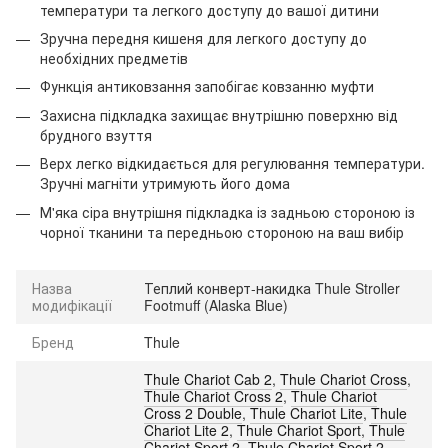
температури та легкого доступу до вашої дитини
Зручна передня кишеня для легкого доступу до
необхідних предметів
Функція антиковзання запобігає ковзанню муфти
Захисна підкладка захищає внутрішню поверхню від
брудного взуття
Верх легко відкидається для регулювання температури.
Зручні магніти утримують його дома
М'яка сіра внутрішня підкладка із задньою стороною із
чорної тканини та передньою стороною на ваш вибір
Назва
Теплий конверт-накидка Thule Stroller
модифікації
Footmuff (Alaska Blue)
Бренд
Thule
Thule Chariot Cab 2
,
Thule Chariot Cross
,
Thule Chariot Cross 2
,
Thule Chariot
Cross 2 Double
,
Thule Chariot Lite
,
Thule
Chariot Lite 2
,
Thule Chariot Sport
,
Thule
Chariot Sport 2
,
Thule Chariot Sport 2