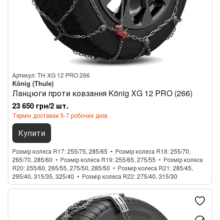
Артикул: TH-XG 12 PRO 266
König (Thule)
Ланцюги проти ковзання König XG 12 PRO (266)
23 650 грн/2 шт.
Термін доставки 5-7 робочих днів
Купити
Розмір колеса R17
255/75, 285/65
Розмір колеса R18
255/70,
265/70, 285/60
Розмір колеса R19
255/65, 275/55
Розмір колеса
R20
255/60, 265/55, 275/50, 285/50
Розмір колеса R21
285/45,
295/40, 315/35, 325/40
Розмір колеса R22
275/40, 315/30