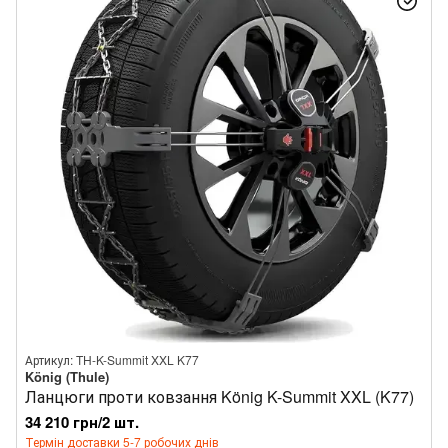
Артикул: TH-K-Summit XXL K77
König (Thule)
Ланцюги проти ковзання König K-Summit XXL (K77)
34 210 грн/2 шт.
Термін доставки 5-7 робочих днів