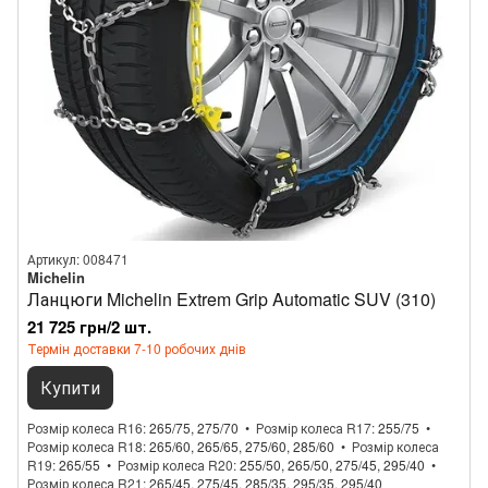
Артикул: 008471
Michelin
Ланцюги Michelin Extrem Grip Automatic SUV (310)
21 725 грн/2 шт.
Термін доставки 7-10 робочих днів
Купити
Розмір колеса R16
265/75, 275/70
Розмір колеса R17
255/75
Розмір колеса R18
265/60, 265/65, 275/60, 285/60
Розмір колеса
R19
265/55
Розмір колеса R20
255/50, 265/50, 275/45, 295/40
Розмір колеса R21
265/45, 275/45, 285/35, 295/35, 295/40