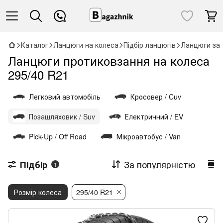
Каталог
Ланцюги на колеса
Підбір ланцюгів
Ланцюги за 
Ланцюги протиковзання на колеса
295/40 R21
Легковий автомобіль
Кросовер / Cuv
Позашляховик / Suv
Електричний / EV
Pick-Up / Off Road
Мікроавтобус / Van
За популярністю
Підбір
1
Розмір колеса
295/40 R21