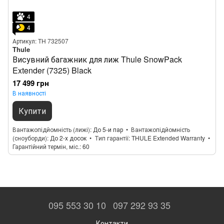
4
4
Артикул: TH 732507
Thule
Висувний багажник для лиж Thule SnowPack
Extender (7325) Black
17 499 грн
В наявності
Купити
Вантажопідйомність (лижі)
До 5-и пар
Вантажопідйомність
(сноуборди)
До 2-х досок
Тип гарантії
THULE Extended Warranty
Гарантійний термін, міс.
60
095 553 30 10
097 292 93 35
Контакти