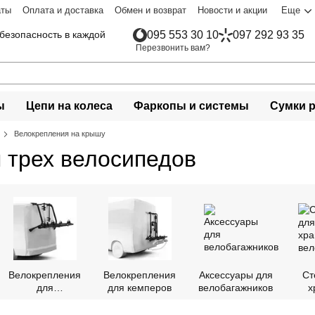
аты
Оплата и доставка
Обмен и возврат
Новости и акции
Еще
безопасность в каждой
095 553 30 10
097 292 93 35
Перезвонить вам?
ы
Цепи на колеса
Фаркопы и системы
Сумки 
Велокрепления на крышу
 трех велосипедов
Велокрепления
Велокрепления
Аксессуары для
Ст
для
для кемперов
велобагажников
х
микробусов
ве