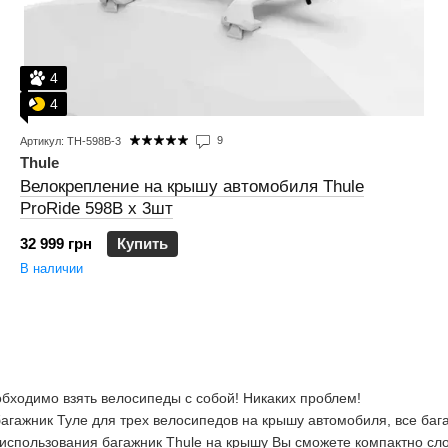
4
4
9
Артикул: TH-598B-3
Thule
Велокрепление на крышу автомобиля Thule
ProRide 598B х 3шт
32 999 грн
Купить
В наличии
обходимо взять велосипеды с собой! Никаких проблем!
агажник Туле для трех велосипедов на крышу автомобиля, все баг
 использования багажник Thule на крышу Вы сможете компактно сло