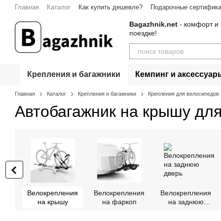
Перейти к основному контенту
Главная
Каталог
Как купить дешевле?
Подарочные сертифик
Bagazhnik.net
- комфорт и 
поездке!
Крепления и багажники
Кемпинг и аксессуар
Главная
Каталог
Крепления и багажники
Крепления для велосипедов
Автобагажник на крышу для
Велокрепления
Велокрепления
Велокрепления
на крышу
на фаркоп
на заднюю
дверь