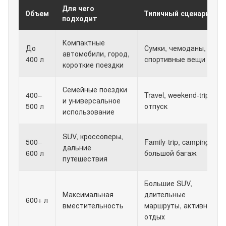
Для чего
Объем
Типичный сценарий
подходит
Компактные
До
Сумки, чемоданы,
автомобили, город,
400 л
спортивные вещи
короткие поездки
Семейные поездки
400–
Travel, weekend-trip,
и универсальное
500 л
отпуск
использование
SUV, кроссоверы,
500–
Family-trip, camping,
дальние
600 л
большой багаж
путешествия
Большие SUV,
Максимальная
длительные
600+ л
вместительность
маршруты, активный
отдых