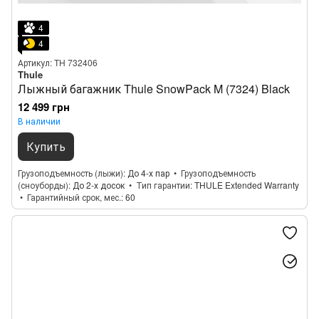
4
4
Артикул: TH 732406
Thule
Лыжный багажник Thule SnowPack M (7324) Black
12 499 грн
В наличии
Купить
Грузоподъемность (лыжи)
До 4-х пар
Грузоподъемность
(сноуборды)
До 2-х досок
Тип гарантии
THULE Extended Warranty
Гарантийный срок, мес.
60