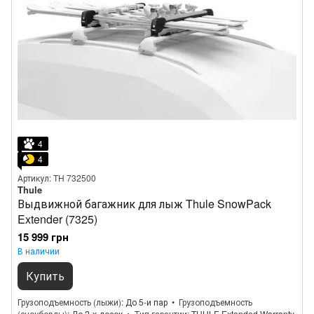
4
4
Артикул: TH 732500
Thule
Выдвижной багажник для лыж Thule SnowPack
Extender (7325)
15 999 грн
В наличии
Купить
Грузоподъемность (лыжи)
До 5-и пар
Грузоподъемность
(сноуборды)
До 2-х досок
Тип гарантии
THULE Extended Warranty