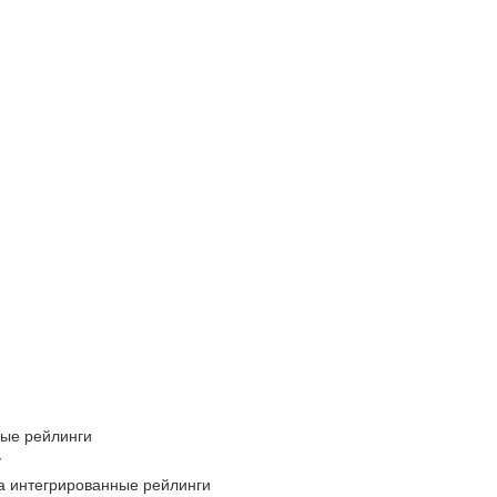
ные рейлинги
у
на интегрированные рейлинги