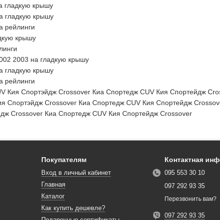
а гладкую крышу
на гладкую крышу
а рейлинги
адкую крышу
линги
2002 2003 на гладкую крышу
на гладкую крышу
а рейлинги
V Кия Спортэйдж Crossover Киа Спортедж CUV Кия Спортейдж Cros
я Спортэйдж Crossover Киа Спортедж CUV Кия Спортейдж Crossov
дж Crossover Киа Спортедж CUV Кия Спортейдж Crossover
Покупателям
Контактная ин
Вход в личный кабинет
095 553 30 10
Главная
097 292 93 35
Каталог
Перезвонить вам?
Как купить дешевле?
097 292 93 35
Подарочные сертификаты