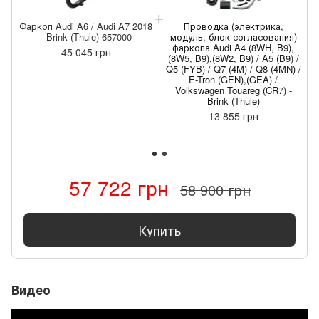
Фаркоп Audi A6 / Audi A7 2018
Проводка (электрика,
- Brink (Thule) 657000
модуль, блок согласования)
фаркопа Audi A4 (8WH, B9),
Ф
45 045 грн
(8W5, B9),(8W2, B9) / A5 (B9) /
Q5 (FYB) / Q7 (4M) / Q8 (4MN) /
E-Tron (GEN),(GEA) /
Volkswagen Touareg (CR7) -
Brink (Thule)
13 855 грн
57 722 грн
58 900 грн
Купить
Видео