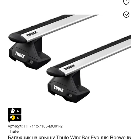
4
4
Артикул: TH 711x-7105-MG01-2
Thule
Багажник на крышу Thule WingBar Evo для Roewe i5