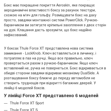
Бокс має покращене покриття Aeroskin, яке покращує
аеродинамічні властивості боксу за рахунок текстури,
схожою на м'яч для гольфу. Розміщувати бокс на даху
просто, завдяки монтажної системі PowerClick. Ручкою-
баранчиком ви затягуєте кріпильні захоплення з двох сторін
на дузі. Клацання дасть зрозуміти, що бокс надійно
зафіксований.
У боксах Thule Force XT представлена ​​нова система
замикання - LockKnob. Ключ вставляється в личинку, і
потрапляє в паз на ручці. Якщо все правильно, ключ
провертається разом з ручкою-баранчиком. Якщо ключ
вставлений не, ручка не повернеться. Бокс відкривається в
обидві сторони завдяки відкриває механізму DualSide. А
розташування боксу ближче до переду автомобіля не
створить труднощів при відкритті багажних дверей. У
лінійці 6 моделей боксів.
У лінійці Force XT представлено 6 моделей
Thule Force XT Sport
Thule Force XT S