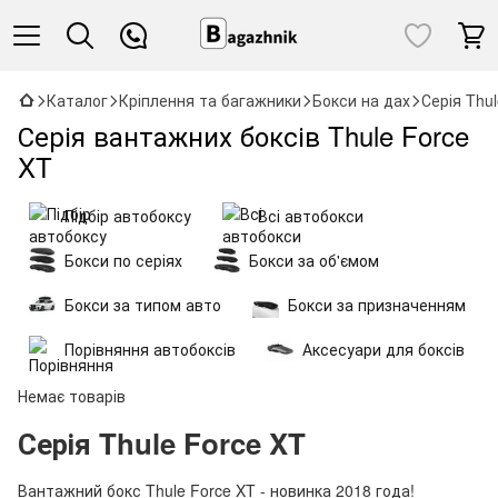
Каталог
Кріплення та багажники
Бокси на дах
Серія Thu
Серія вантажних боксів Thule Force
XT
Підбір автобоксу
Всі автобокси
Бокси по серіях
Бокси за об'ємом
Бокси за типом авто
Бокси за призначенням
Порівняння автобоксів
Аксесуари для боксів
Немає товарів
Серія Thule Force XT
Вантажний бокс Thule Force XT - новинка 2018 года!