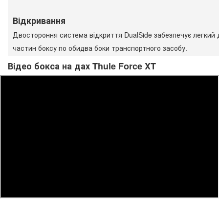
Відкривання
Двостороння система відкриття DualSide забезпечує легкий 
частин боксу по обидва боки транспортного засобу.
Відео бокса на дах Thule Force XT