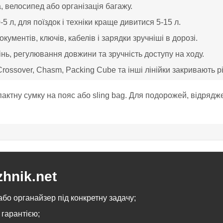
а, велосипед або організація багажу.
5 л, для поїздок і техніки краще дивитися 5-15 л.
ументів, ключів, кабелів і зарядки зручніші в дорозі.
інь, регулювання довжини та зручність доступу на ходу.
rossover, Chasm, Packing Cube та інші лінійки закривають рі
актну сумку на пояс або sling bag. Для подорожей, відрядже
hnik.net
або органайзер під конкретну задачу;
гарантією;