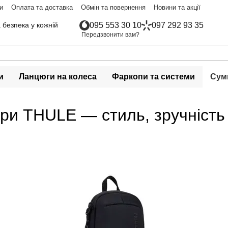
и
Оплата та доставка
Обмін та повернення
Новини та акції
 безпека у кожній
095 553 30 10
097 292 93 35
Передзвонити вам?
и
Ланцюги на колеса
Фаркопи та системи
Сумк
ри THULE — стиль, зручність 