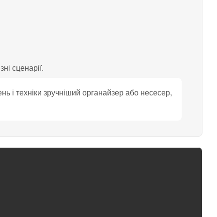
зні сценарії.
нь і техніки зручніший органайзер або несесер,