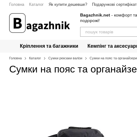
Перейти до основного контенту
Головна
Каталог
Як купити дешевше?
Подарункові сертифікат
Гарантія
Контакти
Bagazhnik.net
- комфорт та
подорожі!
Кріплення та багажники
Кемпінг та аксесуар
Головна
Каталог
Сумки рюкзаки валізи
Сумки на пояс та органайзери
Сумки на пояс та органайзе