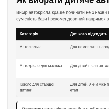
Як вибрати дитяче авт
Вибір автокрісла краще починати не з назви м
сумісність бази і рекомендований напрямок 
Категорія
Для кого підходить
Автолюлька
Для немовлят з нар
Автокрісло для малюка
Для дітей після авто
Крісло для старшої
Для дітей, яким уже 
дитини
етап