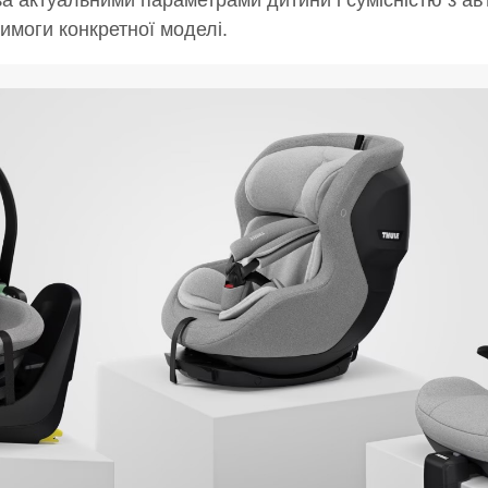
за актуальними параметрами дитини і сумісністю з а
вимоги конкретної моделі.