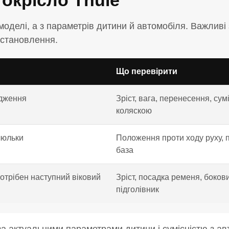
окрісло Thule
оделі, а з параметрів дитини й автомобіля. Важливі зр
встановлення.
Що перевірити
одження
Зріст, вага, перенесення, сумі
коляскою
люльки
Положення проти ходу руху, п
база
потрібен наступний віковий
Зріст, посадка ременя, бокови
підголівник