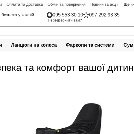
и
Оплата та доставка
Обмін та повернення
Новини та акції
Ще
 безпека у кожній
095 553 30 10
097 292 93 35
Передзвонити вам?
и
Ланцюги на колеса
Фаркопи та системи
Сумк
езпека та комфорт вашої дитин