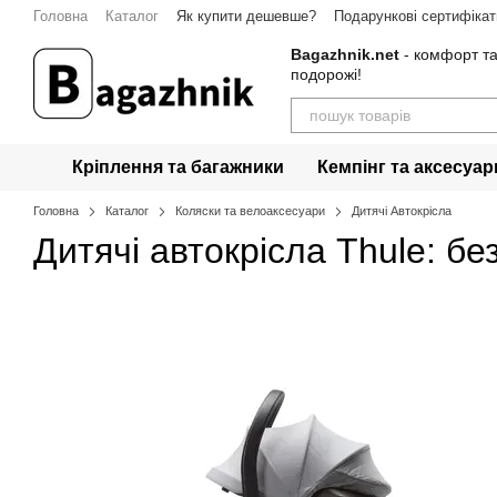
Перейти до основного контенту
Головна
Каталог
Як купити дешевше?
Подарункові сертифікат
Bagazhnik.net
- комфорт та
подорожі!
Кріплення та багажники
Кемпінг та аксесуар
Головна
Каталог
Коляски та велоаксесуари
Дитячі Автокрісла
Дитячі автокрісла Thule: б