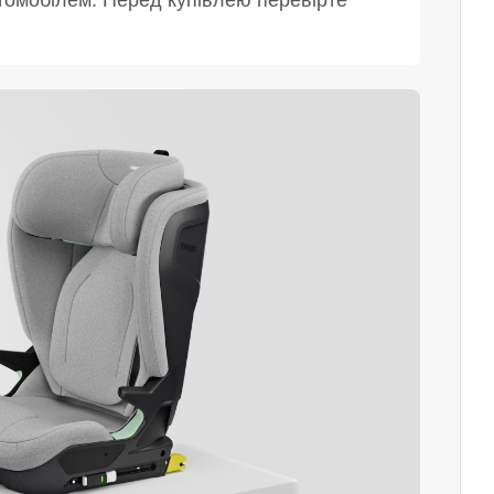
втомобілем. Перед купівлею перевірте