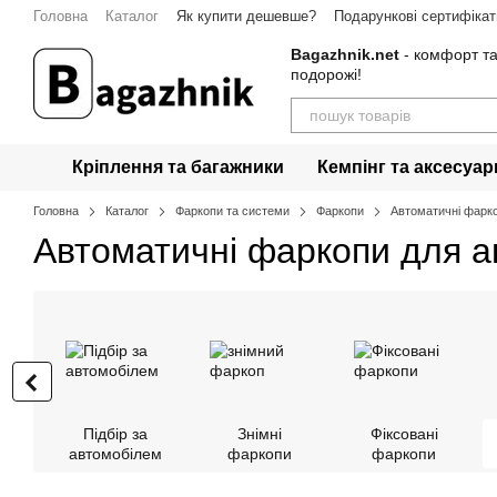
Перейти до основного контенту
Головна
Каталог
Як купити дешевше?
Подарункові сертифікат
Гарантія
Контакти
Bagazhnik.net
- комфорт та
подорожі!
Кріплення та багажники
Кемпінг та аксесуар
Головна
Каталог
Фаркопи та системи
Фаркопи
Автоматичні фарк
Автоматичні фаркопи для а
Підбір за
Знімні
Фіксовані
автомобілем
фаркопи
фаркопи