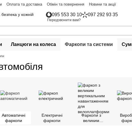
и
Оплата та доставка
Обмін та повернення
Новини та акції
 безпека у кожній
095 553 30 10
097 292 93 35
Передзвонити вам?
и
Ланцюги на колеса
Фаркопи та системи
Сумк
опи
втомобіля
Автоматичні
Електричні
Фаркопи з
Вироб
фаркопи
фаркопи
великим
фарк
навантаженням