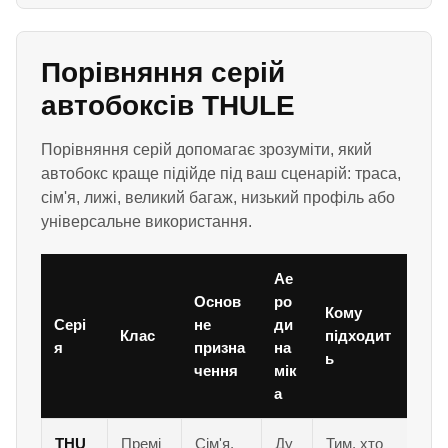
Порівняння серій
автобоксів THULE
Порівняння серій допомагає зрозуміти, який
автобокс краще підійде під ваш сценарій: траса,
сім'я, лижі, великий багаж, низький профіль або
універсальне використання.
Ае
Основ
ро
Кому
Сері
не
ди
Клас
підходит
я
призна
на
ь
чення
мік
а
THU
Премі
Сім'я,
Ду
Тим, хто