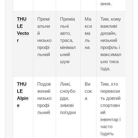
ання.
THU
Премі
Преміа
Ма
Тим, кому
LE
альни
льні
кси
важливі
Vecto
й
авто,
ма
дизайн,
r
низько
траса,
ль
низький
профі
мінімал
на
профіль і
льний
ьний
максимал
шум
ьно тиха
їзда.
THU
Подов
Лижі,
Ви
Тим, хто
LE
жений
сноубо
сок
перевози
Alpin
низько
рди,
а
ть довгий
e
профі
зимові
спортивн
льний
поїздки
ий
інвентар і
часто
їздить