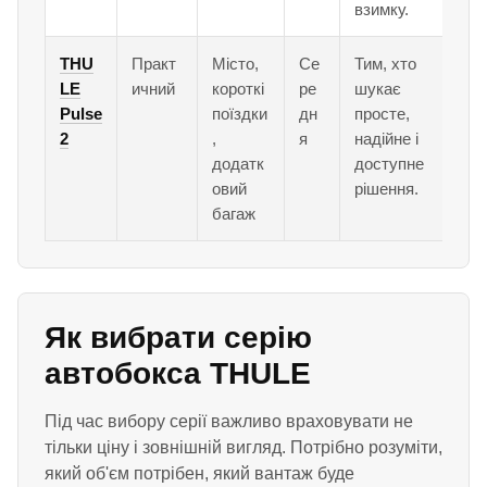
взимку.
THU
Практ
Місто,
Се
Тим, хто
LE
ичний
короткі
ре
шукає
Pulse
поїздки
дн
просте,
2
,
я
надійне і
додатк
доступне
овий
рішення.
багаж
Як вибрати серію
автобокса THULE
Під час вибору серії важливо враховувати не
тільки ціну і зовнішній вигляд. Потрібно розуміти,
який об'єм потрібен, який вантаж буде