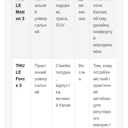
LE
альни
подоро
же
хоче
Moti
й
жі,
вис
баланс
on 3
універ
траса,
ока
об'єму,
сальн
SUV
дизайну,
ий
комфорту
й
аеродина
міки.
THU
Практ
Сімейні
Ви
Тим, кому
LE
ичний
поїздки
сок
потрібен
Forc
універ
,
а
місткий і
e 3
сальн
відпуст
практичн
ий
ка,
ий
велики
автобокс
й багаж
для
регулярн
ого
використ