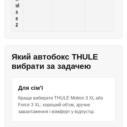
ul
s
e
2
Який автобокс THULE
вибрати за задачею
Для сім'ї
Краще вибирати THULE Motion 3 XL або
Force 3 XL: хороший об'єм, зручне
завантаження і комфорт у відпустці.