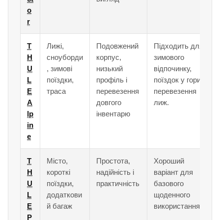
o
r
T
Лижі,
Подовжений
Підходить для
H
сноуборди
корпус,
зимового
U
, зимові
низький
відпочинку,
L
поїздки,
профіль і
поїздок у гори і
E
траса
перевезення
перевезення
A
довгого
лиж.
lp
інвентарю
in
e
T
Місто,
Простота,
Хороший
H
короткі
надійність і
варіант для
U
поїздки,
практичність
базового
L
додаткови
щоденного
E
й багаж
використання.
P