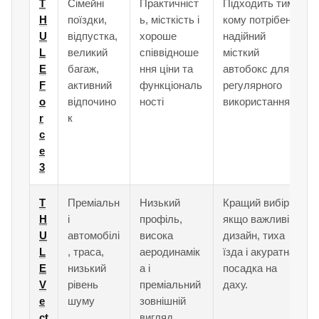
T
Сімейні
Практичніст
Підходить тим,
H
поїздки,
ь, місткість і
кому потрібен
U
відпустка,
хороше
надійний
L
великий
співвідноше
місткий
E
багаж,
ння ціни та
автобокс для
F
активний
функціональ
регулярного
o
відпочино
ності
використання.
r
к
c
e
3
T
Преміальн
Низький
Кращий вибір,
H
і
профіль,
якщо важливі
U
автомобілі
висока
дизайн, тиха
L
, траса,
аеродинамік
їзда і акуратна
E
низький
а і
посадка на
V
рівень
преміальний
даху.
e
шуму
зовнішній
ct
вигляд