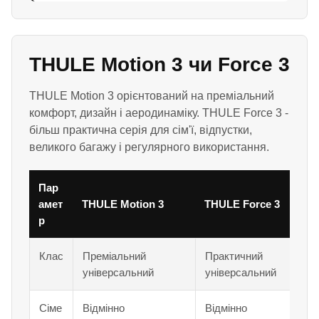
THULE Motion 3 чи Force 3
THULE Motion 3 орієнтований на преміальний
комфорт, дизайн і аеродинаміку. THULE Force 3 -
більш практична серія для сім'ї, відпустки,
великого багажу і регулярного використання.
Пар
амет
THULE Motion 3
THULE Force 3
р
Клас
Преміальний
Практичний
універсальний
універсальний
Сіме
Відмінно
Відмінно