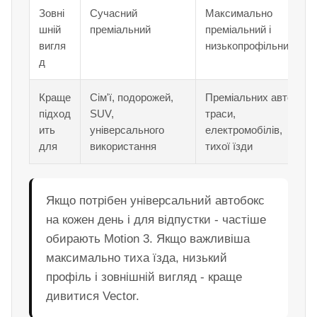
Зовні
Сучасний
Максимально
шній
преміальний
преміальний і
вигля
низькопрофільний
д
Краще
Сім'ї, подорожей,
Преміальних авто,
підход
SUV,
траси,
ить
універсального
електромобілів,
для
використання
тихої їзди
Якщо потрібен універсальний автобокс
на кожен день і для відпустки - частіше
обирають Motion 3. Якщо важливіша
максимально тиха їзда, низький
профіль і зовнішній вигляд - краще
дивитися Vector.