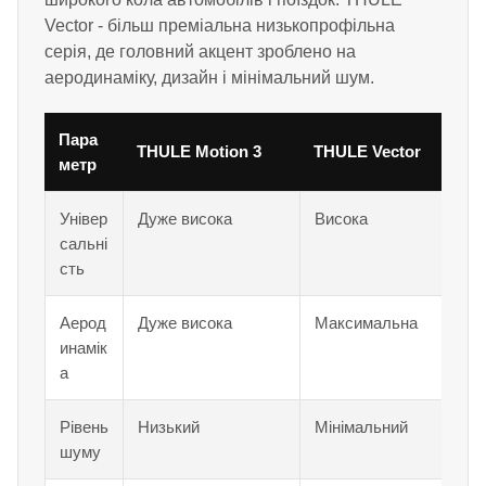
Vector - більш преміальна низькопрофільна
серія, де головний акцент зроблено на
аеродинаміку, дизайн і мінімальний шум.
Пара
THULE Motion 3
THULE Vector
метр
Універ
Дуже висока
Висока
сальні
сть
Аерод
Дуже висока
Максимальна
инамік
а
Рівень
Низький
Мінімальний
шуму