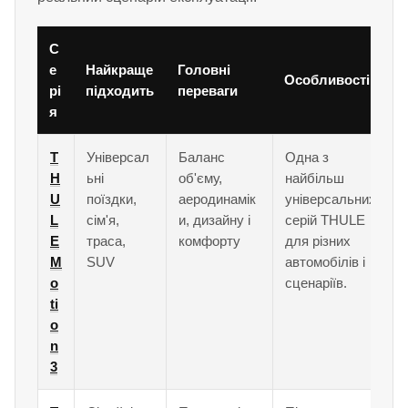
С
е
Найкраще
Головні
Особливості
рі
підходить
переваги
я
T
Універсал
Баланс
Одна з
H
ьні
об'єму,
найбільш
U
поїздки,
аеродинамік
універсальних
L
сім'я,
и, дизайну і
серій THULE
E
траса,
комфорту
для різних
M
SUV
автомобілів і
o
сценаріїв.
ti
o
n
3