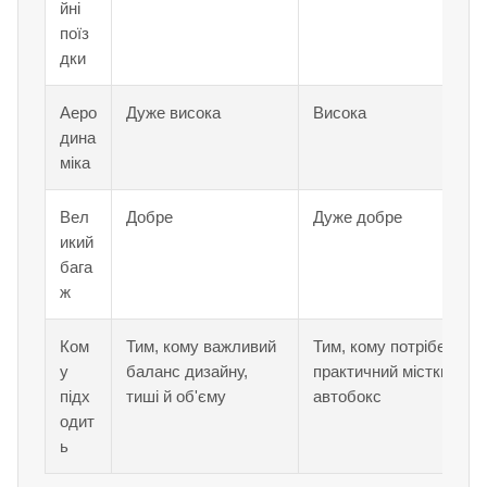
йні
поїз
дки
Аеро
Дуже висока
Висока
дина
міка
Вел
Добре
Дуже добре
икий
бага
ж
Ком
Тим, кому важливий
Тим, кому потрібен
у
баланс дизайну,
практичний місткий
підх
тиші й об'єму
автобокс
одит
ь