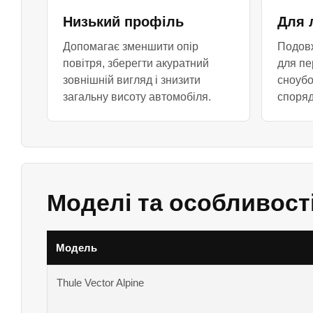
Низький профіль
Для 
Допомагає зменшити опір
Подовж
повітря, зберегти акуратний
для пе
зовнішній вигляд і знизити
сноубо
загальну висоту автомобіля.
споря
Моделі та особливост
Модель
Thule Vector Alpine