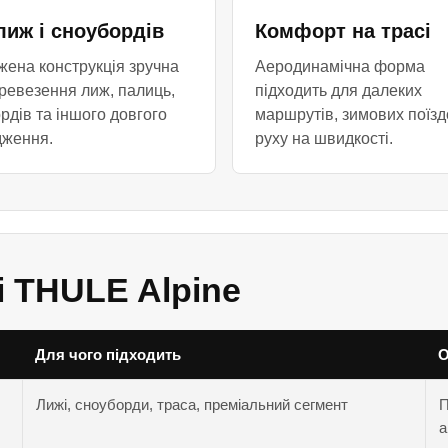
лиж і сноубордів
Комфорт на трасі
ена конструкція зручна
Аеродинамічна форма
ревезення лиж, палиць,
підходить для далеких
рдів та іншого довгого
маршрутів, зимових поїздо
дження.
руху на швидкості.
і THULE Alpine
Для чого підходить
О
Лижі, сноуборди, траса, преміальний сегмент
П
а