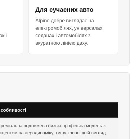
Для сучасних авто
Alpine добре виглядає на
електромобілях, універсалах,
к і
седанах і автомобілях з
акуратною лінією даху.
собливості
реміальна подовжена низькопрофільна модель з
кцентом на аеродинаміку, тишу і зовнішній вигляд.