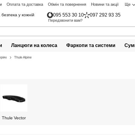
и
Оплата та доставка
Обмін та повернення
Новини та акції
Ще
 безпека у кожній
095 553 30 10
097 292 93 35
Передзвонити вам?
и
Ланцюги на колеса
Фаркопи та системи
Сумк
еріях
Thule Alpine
Thule Vector