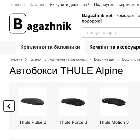
Перейти до основного контенту
Головна
Каталог
Як купити дешевше?
Подарункові сертифікат
Bagazhnik.net
- комфорт та
подорожі!
Кріплення та багажники
Кемпінг та аксесуар
Головна
Каталог
Кріплення та багажники
Бокси на дах
Бокси по с
Автобокси THULE Alpine
Thule Pulse 2
Thule Force 3
Thule Motion 3