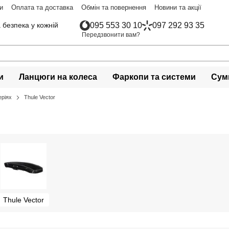
и
Оплата та доставка
Обмін та повернення
Новини та акції
 безпека у кожній
095 553 30 10
097 292 93 35
Передзвонити вам?
и
Ланцюги на колеса
Фаркопи та системи
Сумк
еріях
Thule Vector
Thule Vector