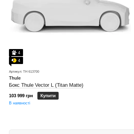
4
4
Артикул: TH 613700
Thule
Бокс Thule Vector L (Titan Matte)
103 999 грн
Купити
В наявності