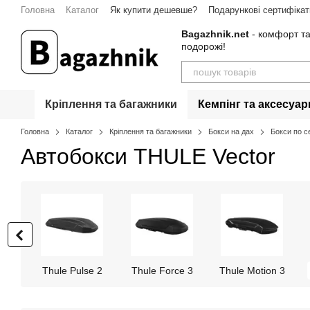
Перейти до основного контенту
Головна
Каталог
Як купити дешевше?
Подарункові сертифікат
Гарантія
Контакти
Bagazhnik.net
- комфорт та
подорожі!
Кріплення та багажники
Кемпінг та аксесуар
Головна
Каталог
Кріплення та багажники
Бокси на дах
Бокси по с
Автобокси THULE Vector
Thule Pulse 2
Thule Force 3
Thule Motion 3