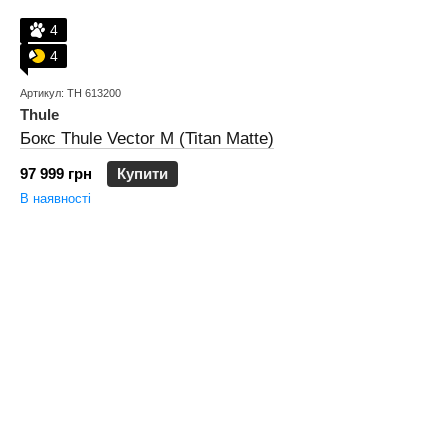
4
4
Артикул: TH 613200
Thule
Бокс Thule Vector M (Titan Matte)
97 999 грн
Купити
В наявності