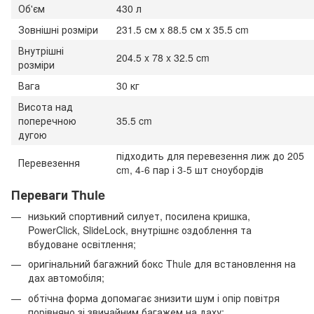
Об'єм
430 л
Зовнішні розміри
231.5 см x 88.5 см x 35.5 cm
Внутрішні
204.5 x 78 x 32.5 cm
розміри
Вага
30 кг
Висота над
поперечною
35.5 cm
дугою
підходить для перевезення лиж до 205
Перевезення
cm, 4-6 пар і 3-5 шт сноубордів
Переваги Thule
низький спортивний силует, посилена кришка,
PowerClick, SlideLock, внутрішнє оздоблення та
вбудоване освітлення;
оригінальний багажний бокс Thule для встановлення на
дах автомобіля;
обтічна форма допомагає знизити шум і опір повітря
порівняно зі звичайним багажем на даху;