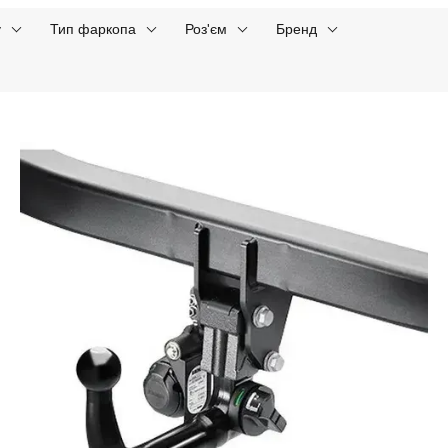
у
Тип фаркопа
Роз'єм
Бренд