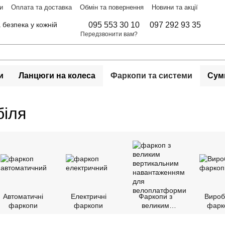
и
Оплата та доставка
Обмін та повернення
Новини та акції
 безпека у кожній
095 553 30 10
097 292 93 35
Передзвонити вам?
и
Ланцюги на колеса
Фаркопи та системи
Сумк
біля
Автоматичні
Електричні
Фаркопи з
Вироб
фаркопи
фаркопи
великим
фарк
навантаженням