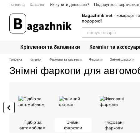
Перейти до основного контенту
Головна
Каталог
Як купити дешевше?
Подарункові сертифікат
Гарантія
Контакти
Bagazhnik.net
- комфорт та
подорожі!
Кріплення та багажники
Кемпінг та аксесуар
Головна
Каталог
Фаркопи та системи
Фаркопи
Знімні фаркопи
Знімні фаркопи для автомо
Підбір за
Знімні
Фіксовані
автомобілем
фаркопи
фаркопи