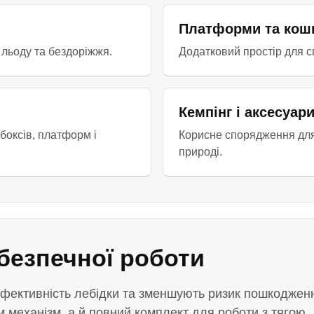
Платформи та кош
 льоду та бездоріжжя.
Додатковий простір для с
Кемпінг і аксесуар
боксів, платформ і
Корисне спорядження для
природі.
безпечної роботи
ефективність лебідки та зменшують ризик пошкоджен
механізм, а й повний комплект для роботи з тягою.