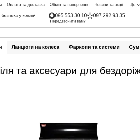
и
Оплата та доставка
Обмін та повернення
Новини та акції
Ще
 безпека у кожній
095 553 30 10
097 292 93 35
Передзвонити вам?
и
Ланцюги на колеса
Фаркопи та системи
Сумк
ля та аксесуари для бездорі