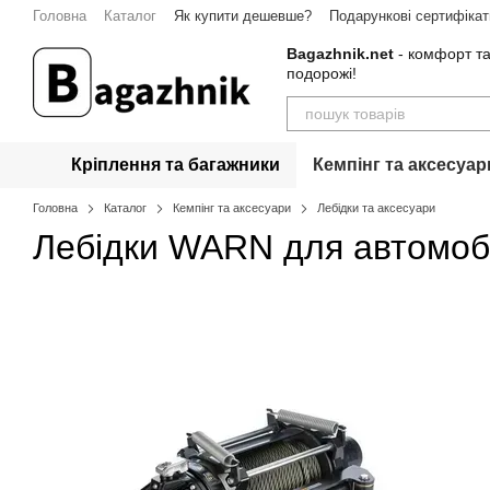
Перейти до основного контенту
Головна
Каталог
Як купити дешевше?
Подарункові сертифікат
Bagazhnik.net
- комфорт та
подорожі!
Кріплення та багажники
Кемпінг та аксесуар
Головна
Каталог
Кемпінг та аксесуари
Лебідки та аксесуари
Лебідки WARN для автомобі