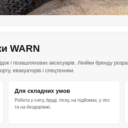
ки WARN
док і позашляхових аксесуарів. Лінійки бренду розрах
рту, евакуаторів і спецтехніки.
Для складних умов
Робота у снігу, бруді, піску, на підйомах, у лісі
та на бездоріжжі.