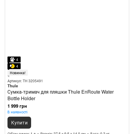
4
4
Новинка!
Артикул: TH 3205491
Thule
Сумка-тримач для пляшки Thule EnRoute Water
Bottle Holder
1 999 грн
В наявності
Купити
Об'єм сумки
1 л
Розмір
27.5 x 9.5 x 14.0 см
Вага
0.2 кг