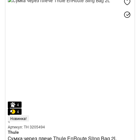
Колекція Thule Tact
4
4
Новинка!
Артикул: TH 3205494
Thule
Сумка через плече Thule EnRoute Sling Bag 2L