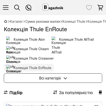
Каталог
Сумки рюкзаки валізи
Колекції Thule
Колекція T
Колекція Thule EnRoute
Колекція Thule Aion
Колекція Thule AllTrail
Колекція Thule Chasm
Колекція Thule Crossover
Колекція Thule EnRoute
Колекція Thule Landmark
Всі категорії
Колекція Thule Paramount
За популярністю
Підбір
Колекція Thule RoundTrip
Колекція Thule Stir
Колекція Thule Shield
Колекція Thule Subterra