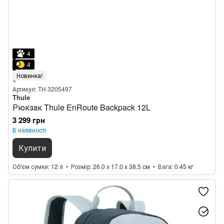
4
4
Новинка!
Артикул: TH 3205497
Thule
Рюкзак Thule EnRoute Backpack 12L
3 299 грн
В наявності
Купити
Об'єм сумки
12 л
Розмір
26.0 x 17.0 x 38.5 см
Вага
0.45 кг