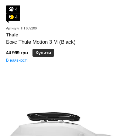
4
4
Артикул: TH 639200
Thule
Бокс Thule Motion 3 M (Black)
44 999 грн
Купити
В наявності