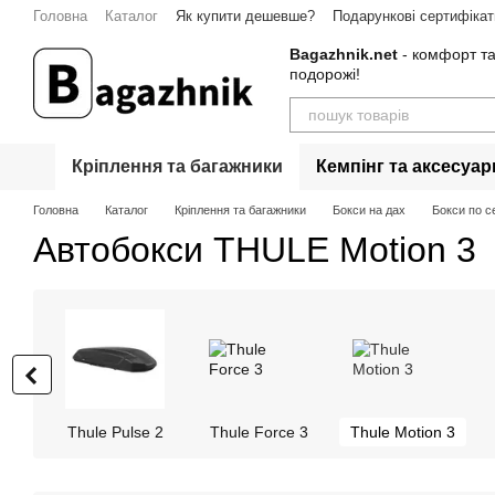
Перейти до основного контенту
Головна
Каталог
Як купити дешевше?
Подарункові сертифікат
Гарантія
Контакти
Bagazhnik.net
- комфорт та
подорожі!
Кріплення та багажники
Кемпінг та аксесуар
Головна
Каталог
Кріплення та багажники
Бокси на дах
Бокси по с
Автобокси THULE Motion 3
Thule Pulse 2
Thule Force 3
Thule Motion 3