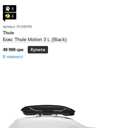
4
4
Артикул: TH 639700
Thule
Бокс Thule Motion 3 L (Black)
49 999 грн
Купити
В наявності