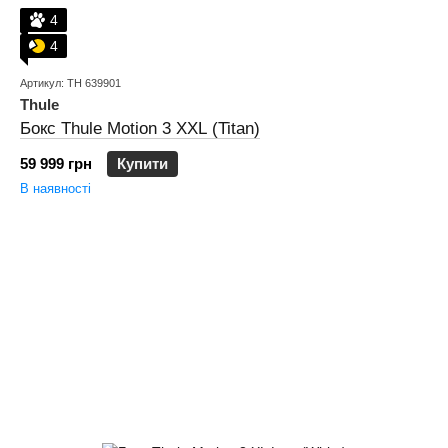
4
4
Артикул: TH 639901
Thule
Бокс Thule Motion 3 XXL (Titan)
59 999 грн
Купити
В наявності