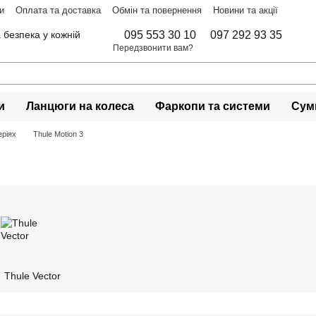
и
Оплата та доставка
Обмін та повернення
Новини та акції
 безпека у кожній
095 553 30 10
097 292 93 35
Передзвонити вам?
и
Ланцюги на колеса
Фаркопи та системи
Сумк
еріях
Thule Motion 3
Thule Vector