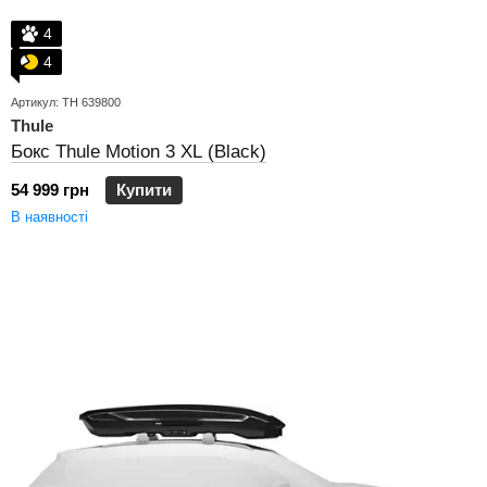
4
4
Артикул: TH 639800
Thule
Бокс Thule Motion 3 XL (Black)
54 999 грн
Купити
В наявності