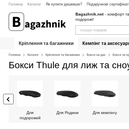
Перейти до основного контенту
Головна
Каталог
Як купити дешевше?
Подарункові сертифікат
Гарантія
Контакти
Bagazhnik.net
- комфорт та
подорожі!
Кріплення та багажники
Кемпінг та аксесуар
Головна
Каталог
Кріплення та багажники
Бокси на дах
Бокси за 
Бокси Thule для лиж та сно
Для
Для Родини
Для кемпінгу
подорожей