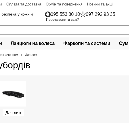
и
Оплата та доставка
Обмін та повернення
Новини та акції
 безпека у кожній
095 553 30 10
097 292 93 35
Передзвонити вам?
и
Ланцюги на колеса
Фаркопи та системи
Сумк
призначенням
Для лиж
убордів
Для лиж