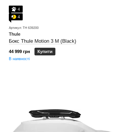
4
4
Артикул: TH 639200
Thule
Бокс Thule Motion 3 M (Black)
44 999 грн
Купити
В наявності