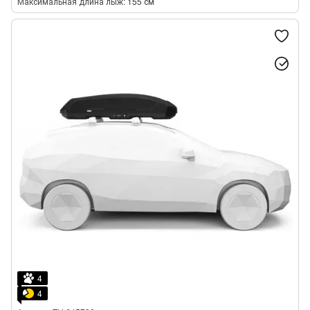
Максимальная длина лыж
155 см
4
4