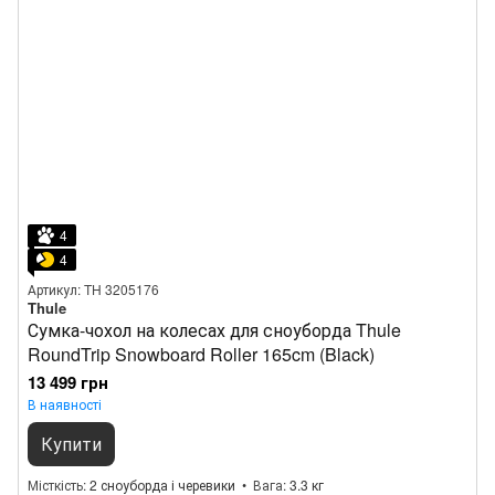
4
4
Артикул: TH 3205176
Thule
Сумка-чохол на колесах для сноуборда Thule
RoundTrip Snowboard Roller 165cm (Black)
13 499 грн
В наявності
Купити
Місткість
2 сноуборда і черевики
Вага
3.3 кг