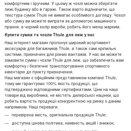
комфортним і зручним. У цьому ж чохлі можна зберігати
лижі будинку або в гаражі. Також варто відзначити, що
текстура сумок Thule не вимагає особливого догляду. Чохол
або сумку ви можете випрати за допомогою машинного
прання, а чорний колір вироби, робить його менш марким.
Купити сумки та чохли Thule для лиж у нас
Наш інтернет магазин пропонує широкий асортимент
аксесуарів для багажників Thule, а також самі кріпильні
системи, призначені для різних вантажів. У нас ви можете
замовити сумки і чохли Thule для лиж, що забезпечить вам
комфортну і безпечне транспортування спортивного
інвентарю до пункту призначення.
Наш магазин є офіційним представником компанії Thule,
тому ми гарантуємо 100% якість продукції, що
підтверджено відповідними сертифікатами. Ціни на наші
товари від виробника, не містять дилерської націнки, що
робить вартість продукції конкурентною на ринку з даним
напрямком. Наші переваги:
перевірена якість, оригінальна продукція Thule;
доступна цінова політика, наявність акцій і знижок;