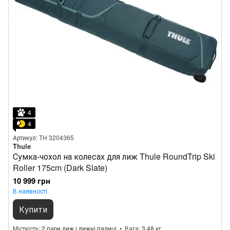
4
4
Артикул: TH 3204365
Thule
Сумка-чохол на колесах для лиж Thule RoundTrip Ski
Roller 175cm (Dark Slate)
10 999 грн
В наявності
Купити
Місткість
2 пари лиж і лижні палиці
Вага
3.48 кг