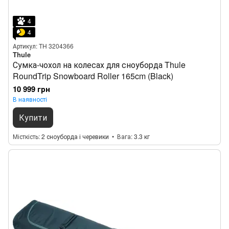
4
4
Артикул: TH 3204366
Thule
Сумка-чохол на колесах для сноуборда Thule
RoundTrip Snowboard Roller 165cm (Black)
10 999 грн
В наявності
Купити
Місткість
2 сноуборда і черевики
Вага
3.3 кг