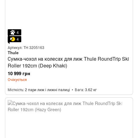
4
4
Артикул: TH 3205163
Thule
Сумка-чохол на колесах для лиж Thule RoundTrip Ski
Roller 192cm (Deep Khaki)
10 999 грн
Очікується
Місткість
2 пари лиж і лижні палиці
Вага
3.62 кг