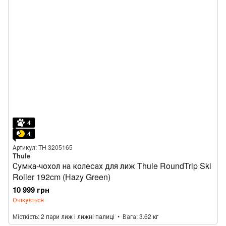
4
4
Артикул: TH 3205165
Thule
Сумка-чохол на колесах для лиж Thule RoundTrip Ski
Roller 192cm (Hazy Green)
10 999 грн
Очікується
Місткість
2 пари лиж і лижні палиці
Вага
3.62 кг