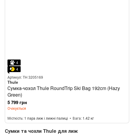
4
4
Артикул: TH 3205169
Thule
Сумка-чохол Thule RoundTrip Ski Bag 192cm (Hazy
Green)
5 799 грн
Очікується
Місткість
1 пара лиж і лижні палиці
Вага
1.42 кг
Сумки та чохли Thule для лиж