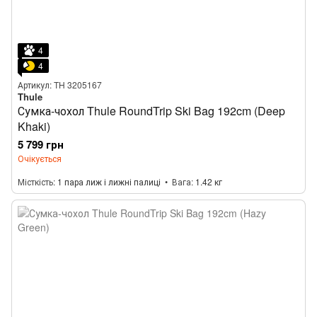
4
4
Артикул: TH 3205167
Thule
Сумка-чохол Thule RoundTrip Ski Bag 192cm (Deep
Khaki)
5 799 грн
Очікується
Місткість
1 пара лиж і лижні палиці
Вага
1.42 кг