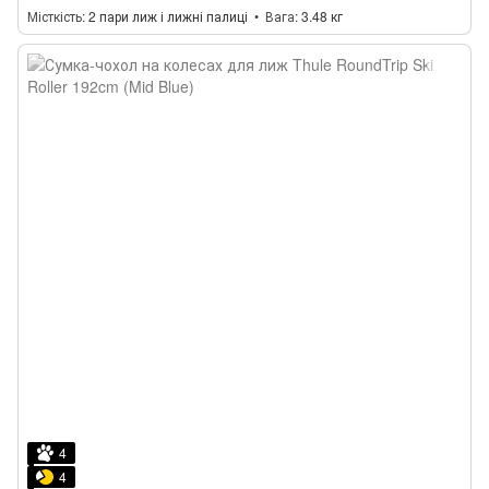
Місткість
2 пари лиж і лижні палиці
Вага
3.48 кг
4
4