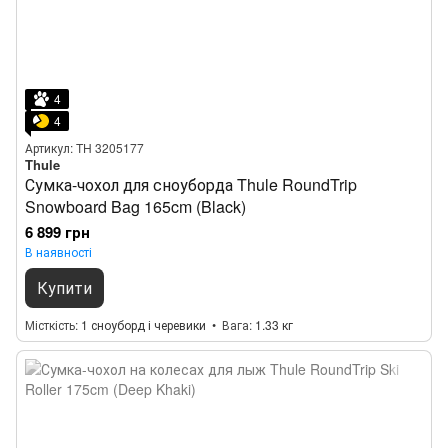
4
4
Артикул: TH 3205177
Thule
Сумка-чохол для сноуборда Thule RoundTrip
Snowboard Bag 165cm (Black)
6 899 грн
В наявності
Купити
Місткість
1 сноуборд і черевики
Вага
1.33 кг