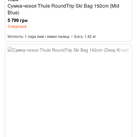
Сумка-чохол Thule RoundTrip Ski Bag 192cm (Mid
Blue)
5 799 грн
Очікується
Місткість
1 пара лиж і лижні палиці
Вага
1.42 кг