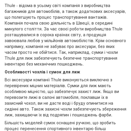
Thule - відома в усьому світі компанія з виробництва
багажників для автомобілів, а також додаткових аксесуарів,
що полегшують процес транспортування вантажів.
Компанія почала свою діяльність в Швеції, в середині
минулого століття. За час своєї роботи виробництва Thule
розташувалися в сорока країнах світу, а продукція
завоювала любов у мільйонів автомобілістів. Крім основного
напрямку, компанія не забуває про аксесуари, без яких
часом просто не обійтися. Так, наприклад, сумки і чохли
Thule для лиж забезпечують безпечне транспортування
інвентарю без механічних пошкоджень.
Особливості чохлів і сумок для лиж
Всі аксесуари компанії Thule виконуються виключно з
перевірених міцних матеріалів. Сумки для лиж мають
особливою міцністю, що забезпечує захист лиж. Якщо ви
перевозите лижі в салоні автомобіля, поклавши їх в
захисний чохол, ви не дасте воді і бруду опинитися на
сидінні авто. Також захисні чохли забезпечують збереження
лиж, захищаючи їх від подряпин і пошкоджень фарби.
Більшість моделей сумок оснащені ручкою, що зробить
процес перенесення спортивного інвентарю більш