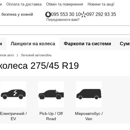
и
Оплата та доставка
Обмін та повернення
Новини та акції
 безпека у кожній
095 553 30 10
097 292 93 35
Передзвонити вам?
и
Ланцюги на колеса
Фаркопи та системи
Сумк
ипом авто
Легковий автомобіль
колеса 275/45 R19
Електричний /
Pick-Up / Off
Мікроавтобус /
EV
Road
Van