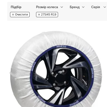
Підбір
Розмір колеса
Бренд
Серія
Очистити
275/45 R19