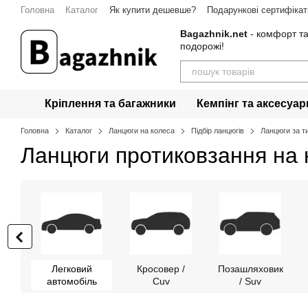
Перейти до основного контенту
Головна
Каталог
Як купити дешевше?
Подарункові сертифікат
Гарантія
Контакти
Bagazhnik.net
- комфорт та
подорожі!
Кріплення та багажники
Кемпінг та аксесуар
Головна
Каталог
Ланцюги на колеса
Підбір ланцюгів
Ланцюги за т
Ланцюги протиковзання на 
Легковий
Кросовер /
Позашляховик
автомобіль
Cuv
/ Suv