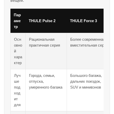
вещей.
Пар
аме
THULE Pulse 2
THULE Force 3
тр
Осн
Рациональная
Более современная
овно
практичная серия
вместительная серия
й
хара
ктер
Луч
Города, семьи,
Большого багажа,
ше
отпуска,
дальних поездок,
под
умеренного багажа
SUV и минивэнов
ход
ит
для