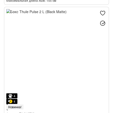
Максимальная длина лыж
155 см
4
4
Новинка!