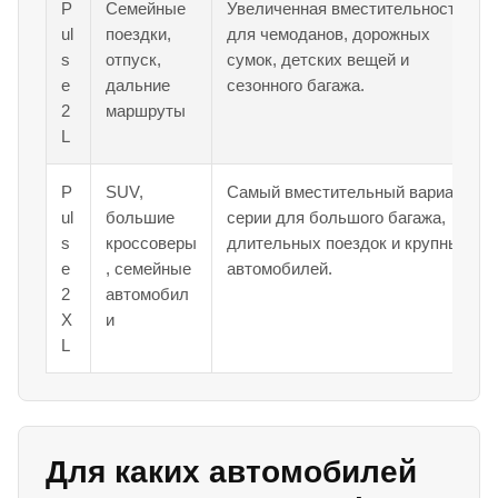
P
Семейные
Увеличенная вместительность
ul
поездки,
для чемоданов, дорожных
s
отпуск,
сумок, детских вещей и
e
дальние
сезонного багажа.
2
маршруты
L
P
SUV,
Самый вместительный вариант
ul
большие
серии для большого багажа,
s
кроссоверы
длительных поездок и крупных
e
, семейные
автомобилей.
2
автомобил
X
и
L
Для каких автомобилей