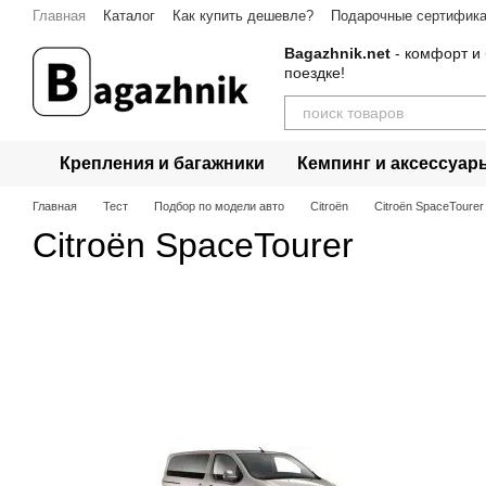
Перейти к основному контенту
Главная
Каталог
Как купить дешевле?
Подарочные сертифик
Bagazhnik.net
- комфорт и 
поездке!
Крепления и багажники
Кемпинг и аксессуар
Главная
Тест
Подбор по модели авто
Citroën
Citroën SpaceTourer
Citroën SpaceTourer