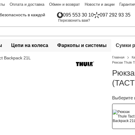
аты
Оплата и доставка
Обмен и возврат
Новости и акции
Гаранти
безопасность в каждой
095 553 30 10
097 292 93 35
Перезвонить вам?
ы
Цепи на колеса
Фаркопы и системы
Сумки 
Главная
К
Рюкзак Thule 
Рюкзак
(TACT
Выберите 