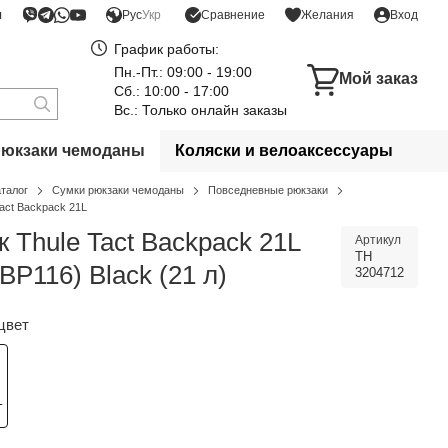
я
Сравнение
Рус
Укр
Желания
Вход
График работы:
Пн.-Пт.: 09:00 - 19:00
Мой заказ
Сб.: 10:00 - 17:00
Вс.: Только онлайн заказы
рюкзаки чемоданы
Коляски и велоаксессуары
аталог
Сумки рюкзаки чемоданы
Повседневные рюкзаки
Tact Backpack 21L
 Thule Tact Backpack 21L
Артикул
TH
BP116) Black (21 л)
3204712
цвет