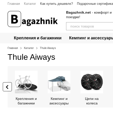
Перейти к основному контенту
Главная
Каталог
Как купить дешевле?
Подарочные сертифик
Контакты
Bagazhnik.net
- комфорт и 
поездке!
Крепления и багажники
Кемпинг и аксессуар
Главная
Каталог
Thule Aiways
Thule Aiways
Крепления и
Кемпинг и
Цепи на
багажники
аксессуары
колеса