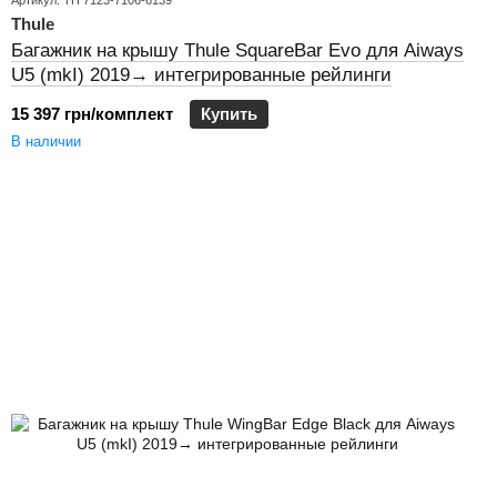
Артикул: TH 7123-7106-6139
Thule
Багажник на крышу Thule SquareBar Evo для Aiways
U5 (mkI) 2019→ интегрированные рейлинги
15 397 грн/комплект
Купить
В наличии