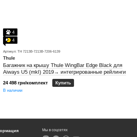
4
4
Артикул: TH 7213B-7213B-7206-6139
Thule
Багажник на крышу Thule WingBar Edge Black для
Aiways U5 (mkI) 2019→ интегрированные рейлинги
24 498 грн/комплект
Купить
В наличии
Мы в соцсетях
формация