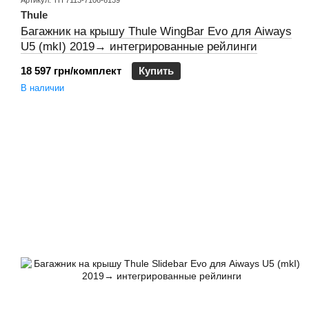
Артикул: TH 7113-7106-6139
Thule
Багажник на крышу Thule WingBar Evo для Aiways
U5 (mkI) 2019→ интегрированные рейлинги
18 597 грн/комплект
Купить
В наличии