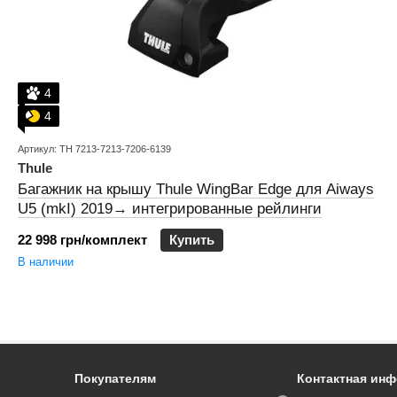
4
4
Артикул: TH 7213-7213-7206-6139
Thule
Багажник на крышу Thule WingBar Edge для Aiways
U5 (mkI) 2019→ интегрированные рейлинги
22 998 грн/комплект
Купить
В наличии
Покупателям
Контактная ин