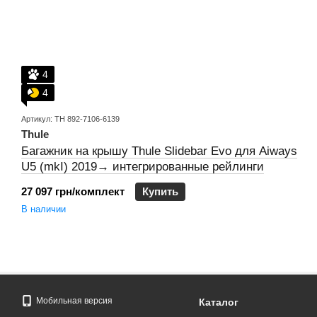
4
4
Артикул: TH 892-7106-6139
Thule
Багажник на крышу Thule Slidebar Evo для Aiways
U5 (mkI) 2019→ интегрированные рейлинги
27 097 грн/комплект
Купить
В наличии
Мобильная версия
Каталог