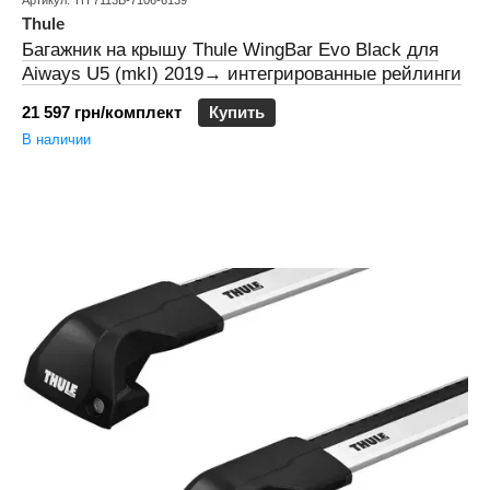
Артикул: TH 7113B-7106-6139
Thule
Багажник на крышу Thule WingBar Evo Black для
Aiways U5 (mkI) 2019→ интегрированные рейлинги
21 597 грн/комплект
Купить
В наличии