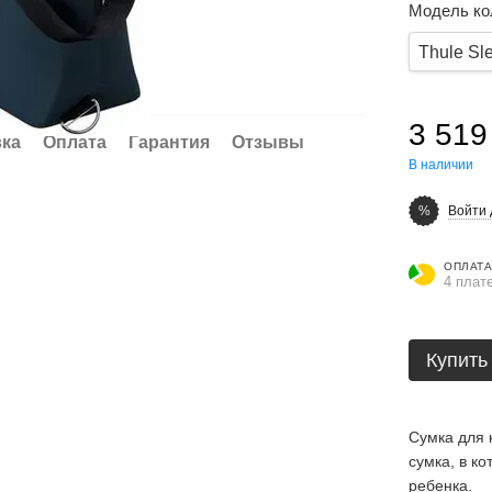
Модель ко
Thule Sl
3 519
вка
Оплата
Гарантия
Отзывы
В наличии
Войти 
%
ОПЛАТА
4 плат
Купить
Сумка для 
сумка, в к
ребенка.