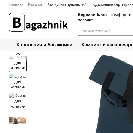
Перейти к основному контенту
Главная
Каталог
Как купить дешевле?
Подарочные сертифик
Контакты
Bagazhnik.net
- комфорт и 
поездке!
Крепления и багажники
Кемпинг и аксессуар