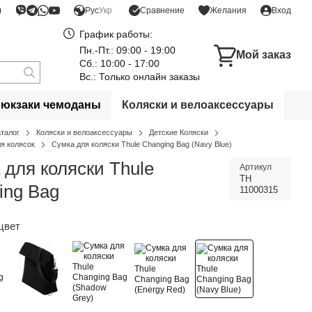
я
Сравнение
Рус
Укр
Желания
Вход
График работы:
Пн.-Пт.: 09:00 - 19:00
Мой заказ
Сб.: 10:00 - 17:00
Вс.: Только онлайн заказы
рюкзаки чемоданы
Коляски и велоаксессуары
аталог
Коляски и велоаксессуары
Детские Коляски
я колясок
Сумка для коляски Thule Changing Bag (Navy Blue)
 для коляски Thule
Артикул
TH
ing Bag
11000315
цвет