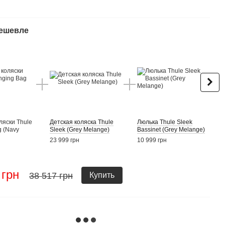
дешевле
Вме
ляски Thule
Детская коляска Thule
Люлька Thule Sleek
Сумк
g (Navy
Sleek (Grey Melange)
Bassinet (Grey Melange)
Chan
Blue)
23 999 грн
10 999 грн
3 519
 грн
36
38 517 грн
Купить