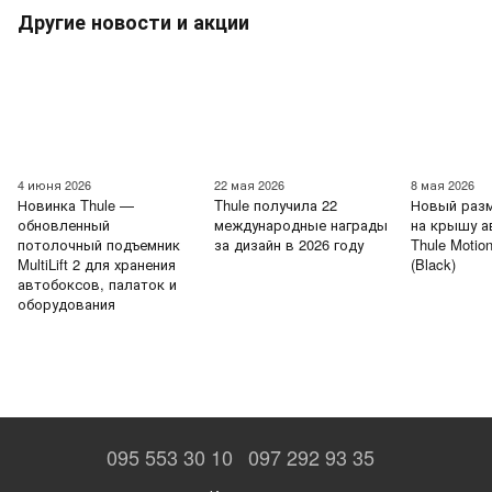
Другие новости и акции
4 июня 2026
22 мая 2026
8 мая 2026
Новинка Thule —
Thule получила 22
Новый раз
обновленный
международные награды
на крышу 
потолочный подъемник
за дизайн в 2026 году
Thule Motio
MultiLift 2 для хранения
(Black)
автобоксов, палаток и
оборудования
095 553 30 10
097 292 93 35