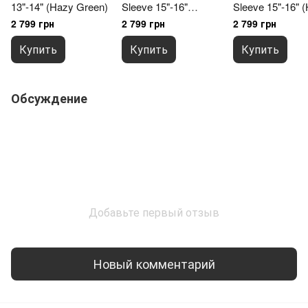
13"‑14" (Hazy Green)
Sleeve 15"‑16"
Sleeve 15"‑16" 
(Black)
Green)
2 799 грн
2 799 грн
2 799 грн
Купить
Купить
Купить
Обсуждение
Добавьте первый отзыв
Новый комментарий