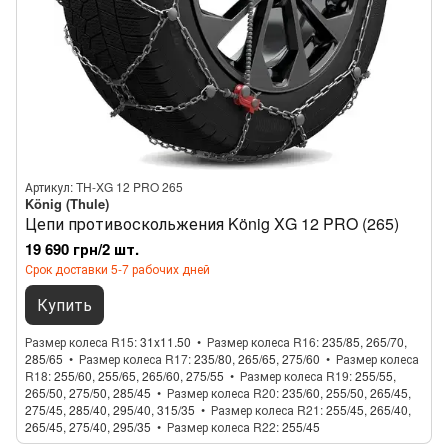
Артикул: TH-XG 12 PRO 265
König (Thule)
Цепи противоскольжения König XG 12 PRO (265)
19 690 грн/2 шт.
Срок доставки 5-7 рабочих дней
Купить
Размер колеса R15
31x11.50
Размер колеса R16
235/85, 265/70,
285/65
Размер колеса R17
235/80, 265/65, 275/60
Размер колеса
R18
255/60, 255/65, 265/60, 275/55
Размер колеса R19
255/55,
265/50, 275/50, 285/45
Размер колеса R20
235/60, 255/50, 265/45,
275/45, 285/40, 295/40, 315/35
Размер колеса R21
255/45, 265/40,
265/45, 275/40, 295/35
Размер колеса R22
255/45