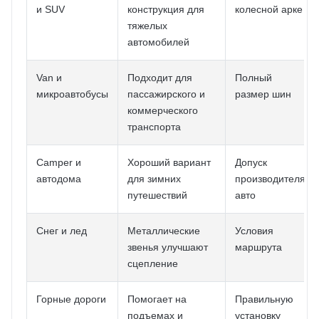
и SUV
конструкция для
колесной арке
тяжелых
автомобилей
Van и
Подходит для
Полный
микроавтобусы
пассажирского и
размер шин
коммерческого
транспорта
Camper и
Хороший вариант
Допуск
автодома
для зимних
производителя
путешествий
авто
Снег и лед
Металлические
Условия
звенья улучшают
маршрута
сцепление
Горные дороги
Помогает на
Правильную
подъемах и
установку