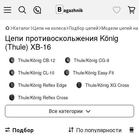
Каталог
Цепи на колеса
Подбор цепей
Модели цепей на
Цепи противоскольжения König
(Thule) XB-16
Thule/König CB-12
Thule/König CG-9
Thule/König CL-10
Thule/König Easy-Fit
Thule/König Reflex Edge
Thule/König XG Cross
Thule/König Reflex Cross
Thule/König Easy-fit SUV
Thule/König K-Summit
Все категории
Thule/König K-Summit XL
По популярности
Подбор
Thule/König K-Summit XXL