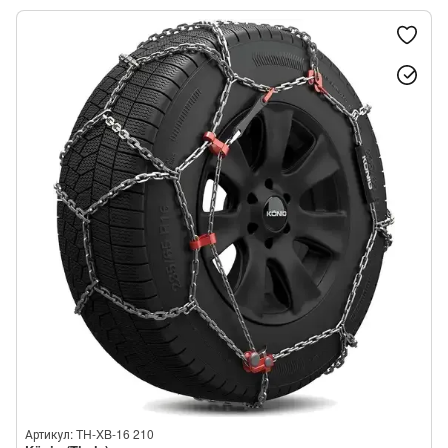
Thule/König K-Summit VAN
Thule/König K-Summit MAX
Thule/König XG-12 PRO
Thule/König XD-16
Thule/König XB-16
König Polar HD
Артикул: TH-XB-16 210