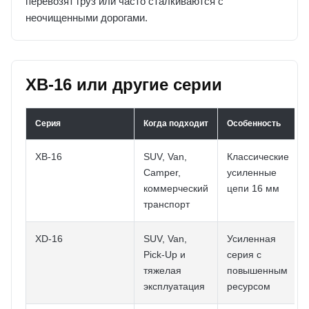
перевозят груз или часто сталкиваются с
неочищенными дорогами.
XB-16 или другие серии
Серия
Когда подходит
Особенность
XB-16
SUV, Van,
Классические
Camper,
усиленные
коммерческий
цепи 16 мм
транспорт
XD-16
SUV, Van,
Усиленная
Pick-Up и
серия с
тяжелая
повышенным
эксплуатация
ресурсом