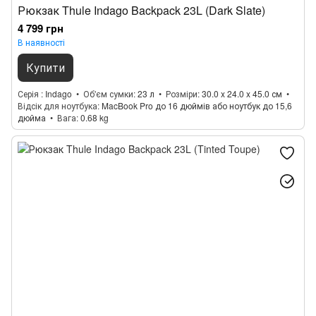
Рюкзак Thule Indago Backpack 23L (Dark Slate)
4 799 грн
В наявності
Купити
Серія
Indago
Об'єм сумки
23 л
Розміри
30.0 x 24.0 x 45.0 см
Відсік для ноутбука
MacBook Pro до 16 дюймів або ноутбук до 15,6
дюйма
Вага
0.68 kg