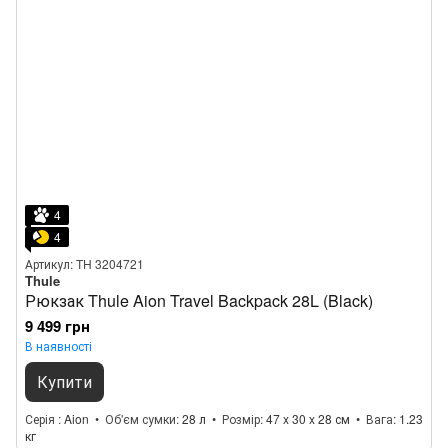
4
4
Артикул: TH 3204721
Thule
Рюкзак Thule Aion Travel Backpack 28L (Black)
9 499 грн
В наявності
Купити
Серія
Aion
Об'єм сумки
28 л
Розмір
47 x 30 x 28 см
Вага
1.23
кг