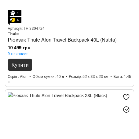
4
4
Артикул: TH 3204724
Thule
Рюкзак Thule Aion Travel Backpack 40L (Nutria)
10 499 грн
В наявності
Купити
Серія
Aion
Об'єм сумки
40 л
Розмір
52 x 33 x 23 см
Вага
1.45
кг