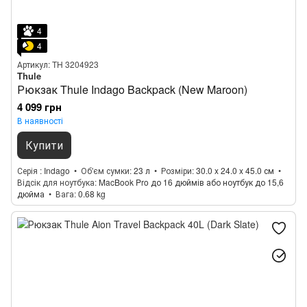
4
4
Артикул: TH 3204923
Thule
Рюкзак Thule Indago Backpack (New Maroon)
4 099 грн
В наявності
Купити
Серія
Indago
Об'єм сумки
23 л
Розміри
30.0 x 24.0 x 45.0 см
Відсік для ноутбука
MacBook Pro до 16 дюймів або ноутбук до 15,6
дюйма
Вага
0.68 kg