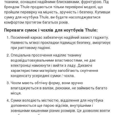
тканини, оснащені надійними блискавками, фурнітурою. Під
брендом Thule продаються тільки перевірені моделі, що
пройшли перевірку на міцність, зручність і безпеку. Купивши
сумку для ноутбука Thule, ви будете насолоджуватися
комфортом протягом багатьох років.
Переваги сумок і чохлів для ноутбуків Thule:
Посилений каркас забезпечує надійний захист гаджету.
Наявність м'якої прокладки підвищує безпеку, амортизує
при раптовому падінні.
Спеціальна просочення наділяє тканину
водовідштовхувальними властивостями, не дає
електроніці намокнути і вийти з ладу. Дихаючі
характеристики матеріалу запобігають скупчення
конденсату усередині сумки / чохла.
Чохли мають обтічну форму, вони зручно
влагоджуються в валізи, рюкзаки, не займають багато
місця.
Сумки володіють місткістю, відділення для ноутбука
доповнюється ще парою відсіків, внутрішніми і
зовнішніми кишенями різних розмірів. Це дозволяє взяти