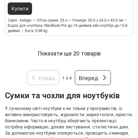
Купити
Серія
Indago
Об'єм сумки
23 л
Розміри
30.0 x 24.0 x 45.0 см
Відсік для ноутбука
MacBook Pro до 16 дюймів або ноутбук до 15,6
дюйма
Вага
0.68 kg
Показати ще 20 товарів
Назад
Вперед
1
з 4
Сумки та чохли для ноутбуків
У сучасному світі ноутбуки є не тільки у програмістів, їх
активно використовують, журналісти, маркетологи, юристи,
бізнесмени. Часто в ноутбуці зберігають презентації,
потрібну інформацію, ділове листування, статистичні дані.
За допомогою ноутбуків спілкуються, проводять семінари,