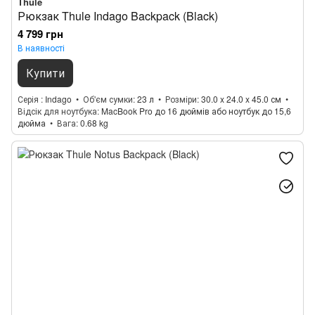
Thule
Рюкзак Thule Indago Backpack (Black)
4 799 грн
В наявності
Купити
Серія
Indago
Об'єм сумки
23 л
Розміри
30.0 x 24.0 x 45.0 см
Відсік для ноутбука
MacBook Pro до 16 дюймів або ноутбук до 15,6
дюйма
Вага
0.68 kg