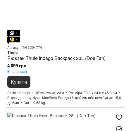
4
4
Артикул: TH 3204774
Thule
Рюкзак Thule Indago Backpack 23L (Doe Tan)
4 099 грн
В наявності
Купити
Серія
Indago
Об'єм сумки
23 л
Розміри
30.0 x 24.0 x 45.0 см
Відсік для ноутбука
MacBook Pro до 16 дюймів або ноутбук до 15,6
дюйма
Вага
0.68 kg