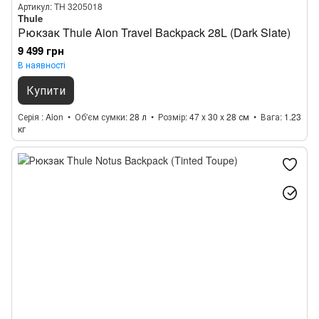
Артикул: TH 3205018
Thule
Рюкзак Thule Aion Travel Backpack 28L (Dark Slate)
9 499 грн
В наявності
Купити
Серія
Aion
Об'єм сумки
28 л
Розмір
47 x 30 x 28 см
Вага
1.23
кг