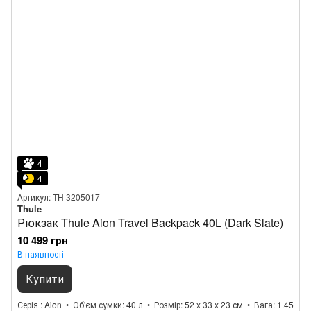
4
4
Артикул: TH 3205017
Thule
Рюкзак Thule Aion Travel Backpack 40L (Dark Slate)
10 499 грн
В наявності
Купити
Серія
Aion
Об'єм сумки
40 л
Розмір
52 x 33 x 23 см
Вага
1.45