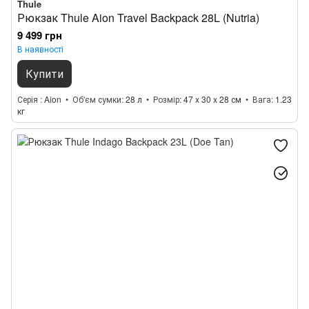
Thule
Рюкзак Thule Aion Travel Backpack 28L (Nutria)
9 499 грн
В наявності
Купити
Серія
Aion
Об'єм сумки
28 л
Розмір
47 x 30 x 28 см
Вага
1.23
кг