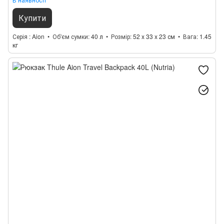
Купити
Серія
Aion
Об'єм сумки
40 л
Розмір
52 x 33 x 23 см
Вага
1.45
кг