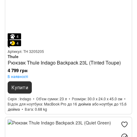
4
4
Артикул: TH 3205205
Thule
Рюкзак Thule Indago Backpack 23L (Tinted Toupe)
4 799 грн
В наявності
Купити
Серія
Indago
Об'єм сумки
23 л
Розміри
30.0 x 24.0 x 45.0 см
Відсік для ноутбука
MacBook Pro до 16 дюймів або ноутбук до 15,6
дюйма
Вага
0.68 kg