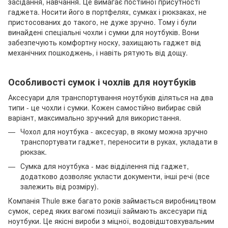
засідання, навчання. Це вимагає постійної присутності
гаджета. Носити його в портфелях, сумках і рюкзаках, не
пристосованих до такого, не дуже зручно. Тому і були
винайдені спеціальні чохли і сумки для ноутбуків. Вони
забезпечують комфортну носку, захищають гаджет від
механічних пошкоджень, і навіть рятують від дощу.
Особливості сумок і чохлів для ноутбуків
Аксесуари для транспортування ноутбуків діляться на два
типи - це чохли і сумки. Кожен самостійно вибирає свій
варіант, максимально зручний для використання.
Чохол для ноутбука - аксесуар, в якому можна зручно
транспортувати гаджет, переносити в руках, укладати в
рюкзак.
Сумка для ноутбука - має відділення під гаджет,
додатково дозволяє укласти документи, інші речі (все
залежить від розміру).
Компанія Thule вже багато років займається виробництвом
сумок, серед яких вагомі позиції займають аксесуари під
ноутбуки. Це якісні вироби з міцної, водовідштовхувальним