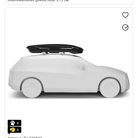
4
4
Артикул: TH 639500