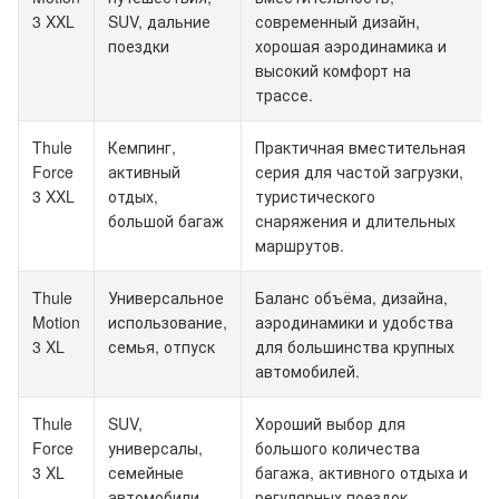
3 XXL
SUV, дальние
современный дизайн,
поездки
хорошая аэродинамика и
высокий комфорт на
трассе.
Thule
Кемпинг,
Практичная вместительная
Force
активный
серия для частой загрузки,
3 XXL
отдых,
туристического
большой багаж
снаряжения и длительных
маршрутов.
Thule
Универсальное
Баланс объёма, дизайна,
Motion
использование,
аэродинамики и удобства
3 XL
семья, отпуск
для большинства крупных
автомобилей.
Thule
SUV,
Хороший выбор для
Force
универсалы,
большого количества
3 XL
семейные
багажа, активного отдыха и
автомобили
регулярных поездок.