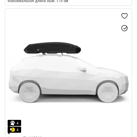
Максимальная длина лыж
175 см
4
4