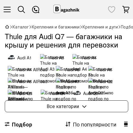
Каталог
Крепления и багажники
Крепления и дуги
Подбо
Thule для Audi Q7 — багажники на
крышу и решения для перевозки
Audi A1
Audi A3
Audi A4
Audi A4 AllRoad
Audi A5
Audi A6
Audi A6 AllRoad
Audi A7
Audi Q2
Audi Q3
Audi Q4
Audi Q5
Audi Q6 e-tron
Audi Q7
Audi Q8
Все категории
Audi Q8 e-tron
Audi e-tron
По популярности
Подбор
Audi e-tron GT
Audi A6 e-tron